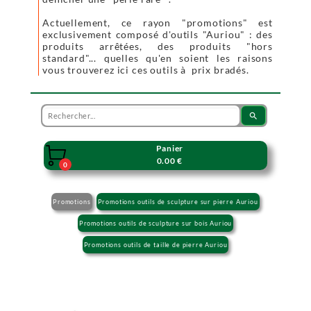
Actuellement, ce rayon "promotions" est
exclusivement composé d'outils "Auriou" : des
produits arrêtées, des produits "hors
standard"... quelles qu'en soient les raisons
vous trouverez ici ces outils à prix bradés.
search
Panier

0.00 €
0
Promotions
Promotions outils de sculpture sur pierre Auriou
Promotions outils de sculpture sur bois Auriou
Promotions outils de taille de pierre Auriou