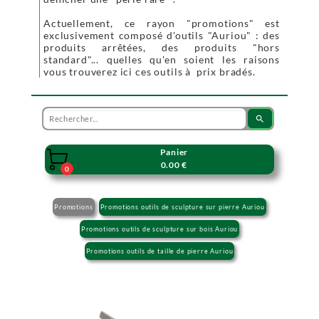
Actuellement, ce rayon "promotions" est
exclusivement composé d'outils "Auriou" : des
produits arrêtées, des produits "hors
standard"... quelles qu'en soient les raisons
vous trouverez ici ces outils à prix bradés.
search
Panier

0.00 €
0
Promotions
Promotions outils de sculpture sur pierre Auriou
Promotions outils de sculpture sur bois Auriou
Promotions outils de taille de pierre Auriou