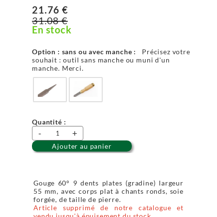
21.76 €
31.08 €
En stock
Option : sans ou avec manche :
Précisez votre
souhait : outil sans manche ou muni d'un
manche. Merci.
Quantité :
-
+
Ajouter au panier
Gouge 60° 9 dents plates (gradine) largeur
55 mm, avec corps plat à chants ronds, soie
forgée, de taille de pierre.
Article supprimé de notre catalogue et
vendu jusqu'à épuisement du stock.