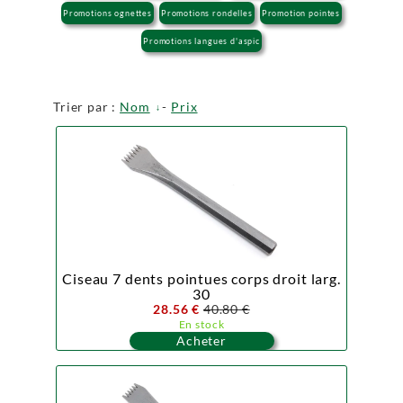
Promotions ognettes
Promotions rondelles
Promotion pointes
Promotions langues d'aspic
Trier par :
Nom
-
Prix
Ciseau 7 dents pointues corps droit larg.
30
28.56 €
40.80 €
En stock
Acheter