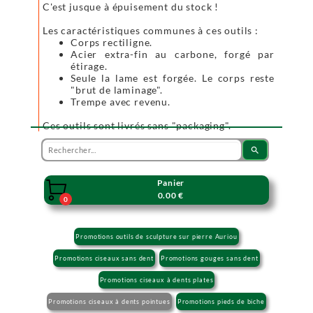
C'est jusque à épuisement du stock !
Les caractéristiques communes à ces outils :
Corps rectiligne.
Acier extra-fin au carbone, forgé par
étirage.
Seule la lame est forgée. Le corps reste
"brut de laminage".
Trempe avec revenu.
Ces outils sont livrés sans "packaging".
search
Panier

0.00 €
0
Promotions outils de sculpture sur pierre Auriou
Promotions ciseaux sans dent
Promotions gouges sans dent
Promotions ciseaux à dents plates
Promotions ciseaux à dents pointues
Promotions pieds de biche