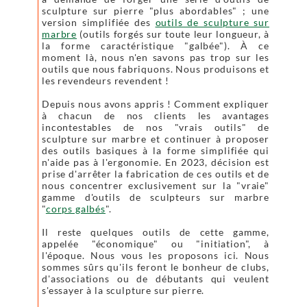
sculpture sur pierre "plus abordables" ; une
version simplifiée des
outils de sculpture sur
marbre
(outils forgés sur toute leur longueur, à
la forme caractéristique "galbée"). À ce
moment là, nous n'en savons pas trop sur les
outils que nous fabriquons. Nous produisons et
les revendeurs revendent !
Depuis nous avons appris ! Comment expliquer
à chacun de nos clients les avantages
incontestables de nos "vrais outils" de
sculpture sur marbre et continuer à proposer
des outils basiques à la forme simplifiée qui
n'aide pas à l'ergonomie. En 2023, décision est
prise d'arrêter la fabrication de ces outils et de
nous concentrer exclusivement sur la "vraie"
gamme d'outils de sculpteurs sur marbre
"
corps galbés
".
Il reste quelques outils de cette gamme,
appelée "économique" ou "initiation", à
l'époque. Nous vous les proposons ici. Nous
sommes sûrs qu'ils feront le bonheur de clubs,
d'associations ou de débutants qui veulent
s'essayer à la sculpture sur pierre.