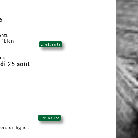
6
enti.
: "bien
Lire la suite
du :
rdi 25 août
Lire la suite
ont en ligne !