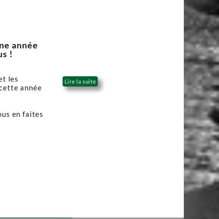
une année
s !
et les
Lire la suite
 cette année
ous en faites