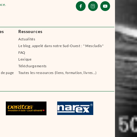
nce.



es
Ressources
Actualités
Le blog, appelé dans notre Sud-Ouest : " Mescladis"
FAQ
Lexique
Téléchargements
s de page
Toutes les ressources (liens, formation, livres...)