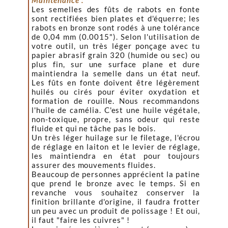
Maintenance :
Les semelles des fûts de rabots en fonte
sont rectifiées bien plates et d'équerre; les
rabots en bronze sont rodés à une tolérance
de 0,04 mm (0.0015"). Selon l'utilisation de
votre outil, un très léger ponçage avec tu
papier abrasif grain 320 (humide ou sec) ou
plus fin, sur une surface plane et dure
maintiendra la semelle dans un état neuf.
Les fûts en fonte doivent être légèrement
huilés ou cirés pour éviter oxydation et
formation de rouille. Nous recommandons
l'huile de camélia. C'est une huile végétale,
non-toxique, propre, sans odeur qui reste
fluide et qui ne tâche pas le bois.
Un très léger huilage sur le filetage, l'écrou
de réglage en laiton et le levier de réglage,
les maintiendra en état pour toujours
assurer des mouvements fluides.
Beaucoup de personnes apprécient la patine
que prend le bronze avec le temps. Si en
revanche vous souhaitez conserver la
finition brillante d'origine, il faudra frotter
un peu avec un produit de polissage ! Et oui,
il faut "faire les cuivres" !