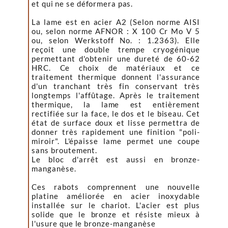
et qui ne se déformera pas.
La lame est en acier A2 (Selon norme AISI
ou, selon norme
AFNOR : X 100 Cr Mo V 5
ou, selon Werkstoff No. : 1.2363). Elle
reçoit une double trempe cryogénique
permettant d'obtenir une dureté de 60-62
HRC. Ce choix de matériaux et ce
traitement thermique donnent l'assurance
d'un tranchant très fin conservant très
longtemps l'affûtage. Après le traitement
thermique, la lame est entièrement
rectifiée sur la face, le dos et le biseau. Cet
état de surface doux et lisse permettra de
donner très rapidement une finition "poli-
miroir". L'épaisse lame permet une coupe
sans broutement.
Le bloc d'arrêt est aussi en bronze-
manganèse.
Ces rabots comprennent une nouvelle
platine améliorée en acier inoxydable
installée sur le chariot. L'acier est plus
solide que le bronze et résiste mieux à
l'usure que le bronze-manganèse