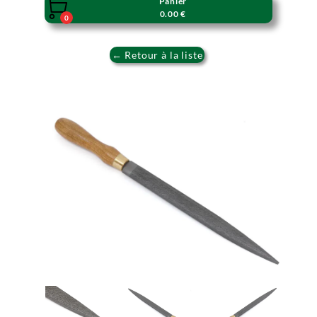
Panier

0.00 €
0
← Retour à la liste