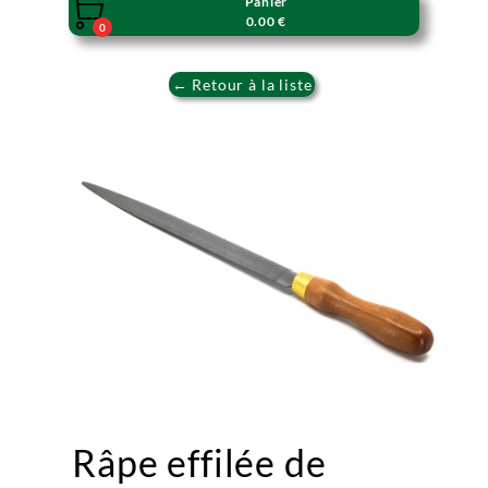
Panier

0.00 €
0
← Retour à la liste
Râpe effilée de