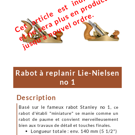
C
e
t
a
r
t
i
c
e
e
s
t
i
n
d
i
s
p
n
i
b
l
e
e
t
n
e
s
e
r
a
p
l
u
s
e
n
p
r
o
d
u
c
t
i
o
j
u
s
q
u
'
à
n
o
u
v
e
l
o
r
d
r
e
o
n
l
.


Rabot à replanir Lie-Nielsen
no 1
Description
Basé sur le fameux rabot Stanley
n
o
1
, ce
rabot d'établi "miniature" se manie comme un
rabot de paume et convient merveilleusement
bien aux travaux de détail et touches finales.
Longueur totale : env. 140 mm (5 1/2")