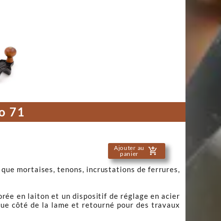

o 71
Ajouter au
add_shopping_cart
panier
 que mortaises, tenons, incrustations de ferrures,
ée en laiton et un dispositif de réglage en acier
que côté de la lame et retourné pour des travaux