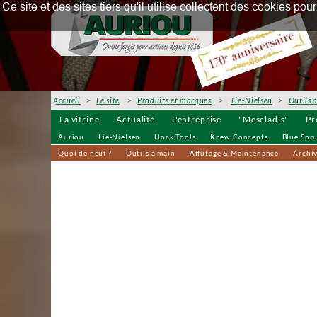
Ce site et des sites tiers qu'il utilise collectent des cookies p
Accueil
>
Le site
>
Produits et marques
>
Lie-Nielsen
>
Outils 
La vitrine
Actualité
L'entreprise
"Mescladis"
Pr
Auriou
Lie-Nielsen
Hock Tools
Knew Concepts
Blue Spr
Quoi de neuf ?
Outils à main
Affûtage & Maintenance
Archi