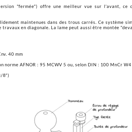
rsion "fermée") offre une meilleur vue sur l'avant, ce q
lidement maintenues dans des trous carrés. Ce système simp
de travaux en diagonale. La lame peut aussi être montée "deva
 Env. 40 mm
lon norme AFNOR : 95 MCWV 5 ou, selon DIN : 100 MnCr W4 o
3/8")