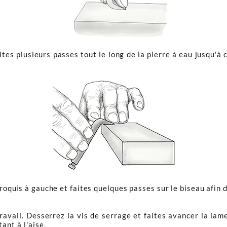
tes plusieurs passes tout le long de la pierre à eau jusqu'à c
croquis à gauche et faites quelques passes sur le biseau afin d
avail. Desserrez la vis de serrage et faites avancer la lam
ant à l'aise.