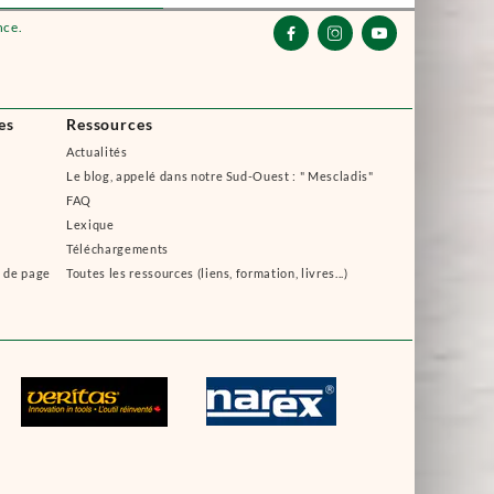
nce.



es
Ressources
Actualités
Le blog, appelé dans notre Sud-Ouest : " Mescladis"
FAQ
Lexique
Téléchargements
s de page
Toutes les ressources (liens, formation, livres...)