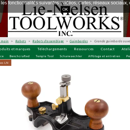
our les fonctionnalités suivantes : vidéos, cartes, réseaux socia
OK
à main
>
Rabots
>
Rabots d'assemblage
>
Guimbardes
>
Grande guimbarde ouve
oduits et marques
Téléchargements
Ressources
Contact
Atel
uce
Benchcrafted
Temple Tool
Scharwaechter
Affûtage et entretien
Pe
ves LN