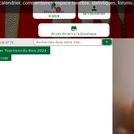
ux, calendrier, commentaires, espace membre, statistiques, forums.
shopping_cart
person
0
Mon panier
Se connecter
0.00 €
store
Accès direct à la boutique
rte n° 71
search
ier Touchons du Bois 2026
rçage