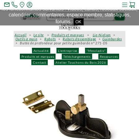
Ce site et des sites tiers qu'il utilise collectent des cookies pour
mail_outline
les fonctionnalités suivantes : vidéos, cartes, réseaux sociaux,
calendrier, commentaires, espace membre, statistiques,
search
forums.
OK
Accueil
>
Le site
>
Produits et marques
>
Lie-Nielsen
>
Outils à main
>
Rabots
>
Rabots d'assemblage
>
Guimbardes
> Butée de profondeur pour petite guimbarde n° 271-DS
Actualité
L'entreprise
"Mescladis"
Produits et marques
Téléchargements
Ressources
Contact
Atelier Touchons du Bois 2026