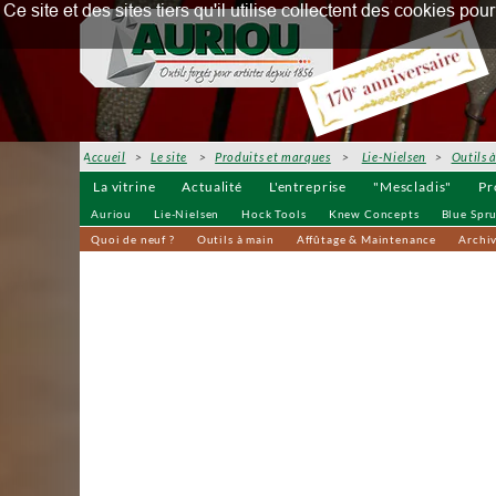
Ce site et des sites tiers qu'il utilise collectent des cookies p
Accueil
>
Le site
>
Produits et marques
>
Lie-Nielsen
>
Outils 
La vitrine
Actualité
L'entreprise
"Mescladis"
Pr
Auriou
Lie-Nielsen
Hock Tools
Knew Concepts
Blue Spr
Quoi de neuf ?
Outils à main
Affûtage & Maintenance
Archi