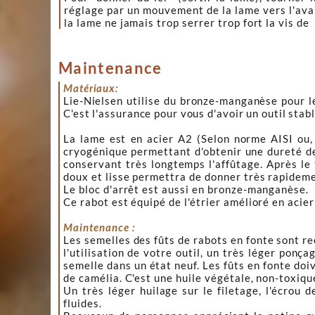
réglage par un mouvement de la lame vers l'avan
la lame ne jamais trop serrer trop fort la vis de
Maintenance
Matériaux:
Lie-Nielsen utilise du bronze-manganèse pour le
C'est l'assurance pour vous d'avoir un outil stab
La lame est en acier A2 (Selon norme AISI ou
cryogénique permettant d'obtenir une dureté d
conservant très longtemps l'affûtage. Après le 
doux et lisse permettra de donner très rapideme
Le bloc d'arrêt est aussi en bronze-manganèse.
Ce rabot est équipé de l'étrier amélioré en acier
Maintenance :
Les semelles des fûts de rabots en fonte sont re
l'utilisation de votre outil, un très léger ponç
semelle dans un état neuf. Les fûts en fonte do
de camélia. C'est une huile végétale, non-toxique
Un très léger huilage sur le filetage, l'écrou
fluides.