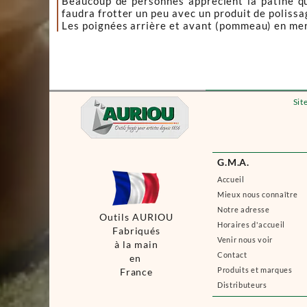
Beaucoup de personnes apprécient la patine que
faudra frotter un peu avec un produit de polissage 
Les poignées arrière et avant (pommeau) en mer
Sit
G.M.A.
Accueil
Mieux nous connaître
Notre adresse
Outils AURIOU
Horaires d'accueil
Fabriqués
Venir nous voir
à la main
Contact
en
Produits et marques
France
Distributeurs