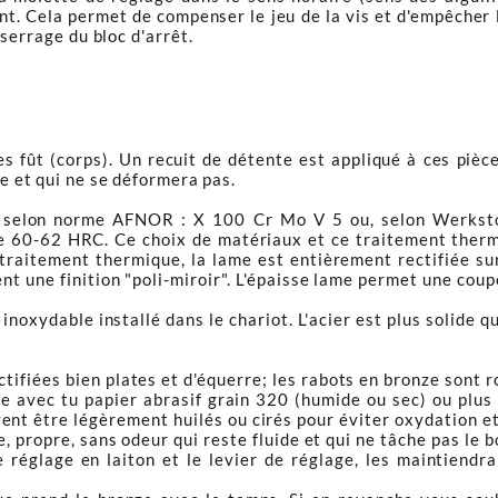
t. Cela permet de compenser le jeu de la vis et d'empêcher 
 serrage du bloc d'arrêt.
s fût (corps). Un recuit de détente est appliqué à ces pièces
le et qui ne se déformera pas.
, selon norme
AFNOR : X 100 Cr Mo V 5 ou, selon Werkstof
e 60-62 HRC. Ce choix de matériaux et ce traitement thermi
traitement thermique, la lame est entièrement rectifiée sur 
nt une finition "poli-miroir". L'épaisse lame permet une cou
 inoxydable installé dans le chariot. L'acier est plus solide q
ctifiées bien plates et d'équerre; les rabots en bronze sont
age avec tu papier abrasif grain 320 (humide ou sec) ou plus
ivent être légèrement huilés ou cirés pour éviter oxydation e
, propre, sans odeur qui reste fluide et qui ne tâche pas le b
 de réglage en laiton et le levier de réglage, les maintien