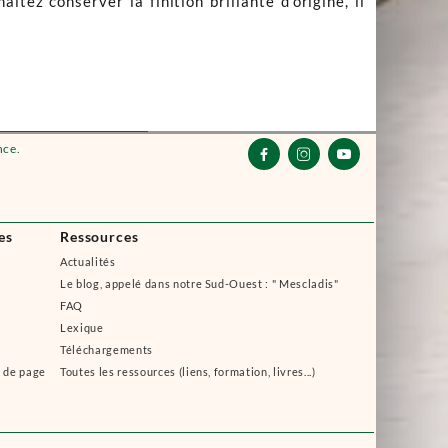
ez conserver la finition brillante d'origine, il
nce.



es
Ressources
Actualités
Le blog, appelé dans notre Sud-Ouest : " Mescladis"
FAQ
Lexique
Téléchargements
s de page
Toutes les ressources (liens, formation, livres...)