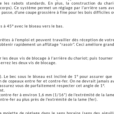
ue les rabots standards. En plus, la construction du cha
 corps). Ce système permet un réglage par l'arrière sans avo
asse, d'une coupe grossière à fine pour les bois difficiles ou
s à 45° avec le biseau vers le bas.
rêtes à l'emploi et peuvent travailler dès réception de votr
 obtenir rapidement un affûtage "rasoir". Ceci améliore gran
r les deux vis de blocage à l'arrière du chariot; puis tourne
serrez les deux vis de blocage.
). Le bec sous le biseau est incliné de 1° pour assurer que
n de copeaux entre fer et contre-fer. On ne devrait jamais av
 et assurez vous de parfaitement respecter cet angle de 1°.
nt.
contre-fer à environ 1,6 mm (1/16") de l'extrémité de la lame
ntre-fer au plus près de l'extrémité de la lame (fer).
a molette de réglage dans le sens horaire (sens des aiguille