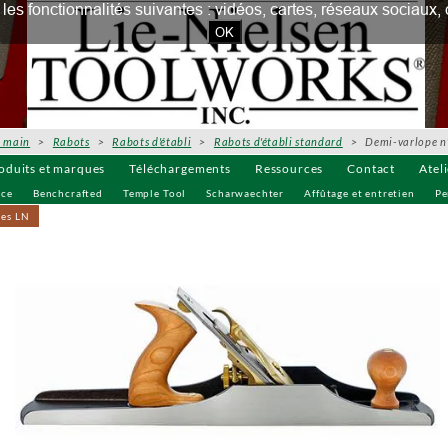
our les fonctionnalités suivantes : vidéos, cartes, réseaux socia
OK
à main
>
Rabots
>
Rabots d'établi
>
Rabots d'établi standard
> Demi-varlope n
oduits et marques
Téléchargements
Ressources
Contact
Atel
uce
Benchcrafted
Temple Tool
Scharwaechter
Affûtage et entretien
Pe
ves LN