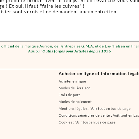
 prend le bronze avec le temps. Si en revanche vous souhait
! Et oui, il faut "faire les cuivres" !
isier sont vernis et ne demandent aucun entretien.
e officiel de la marque Auriou, de l'entreprise G.M.A. et de Lie-Nielsen en Fra
Auriou : Outils forgés pour Artistes depuis 1856
Acheter en ligne et information légal
Acheter en ligne
Modes de livraison
Frais de port
Modes de paiement
Mentions légales : Voir tout en bas de page
Conditions générales de vente : Voit tout en ba
Cookies : Voir tout en bas de page