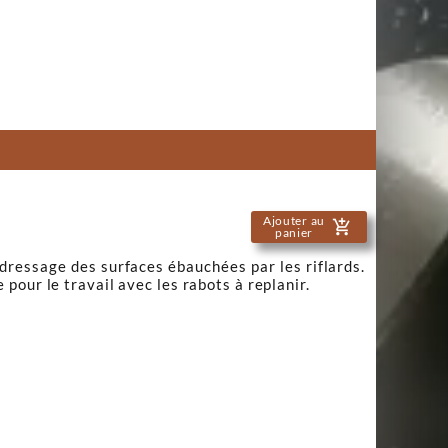

Ajouter au
add_shopping_cart
panier
dressage des surfaces ébauchées par les riflards.
pour le travail avec les rabots à replanir.