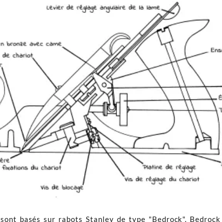
) sont basés sur rabots Stanley de type "Bedrock". Bedroc