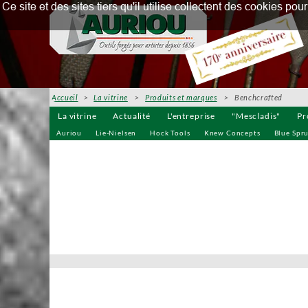
Ce site et des sites tiers qu'il utilise collectent des cookies p
Accueil
>
La vitrine
>
Produits et marques
> Benchcrafted
La vitrine
Actualité
L'entreprise
"Mescladis"
Pr
Auriou
Lie-Nielsen
Hock Tools
Knew Concepts
Blue Spr