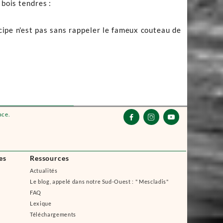
 bois tendres :
ncipe n'est pas sans rappeler le fameux couteau de
nce.



es
Ressources
Actualités
Le blog, appelé dans notre Sud-Ouest : " Mescladis"
FAQ
Lexique
Téléchargements