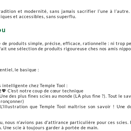
radition et modernité, sans jamais sacrifier l’une à l’autr
iques et accessibles, sans superflu.
ou
roduits simple, précise, efficace, rationnelle : ni trop peu, 
fait une sélection de produits rigoureuse ches nos amis nipp
entiel, le basique :
 intelligente chez Temple Tool :
️💖 C'est notre coup de cœur technique
ne des plus fines scies au monde (LA plus fine ?). Tout le savo
tronçonner)
'illustration que Temple Tool maîtrise son savoir ! Une doz
u, nous n'avions pas d'attirance particulière pour ces scies. 
. Une scie à toujours garder à portée de main.