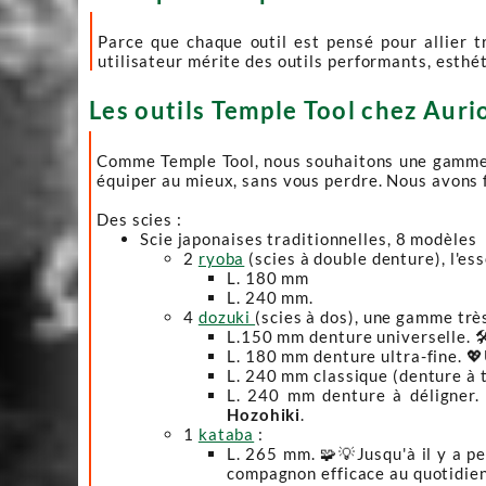
Parce que chaque outil est pensé pour allier t
utilisateur mérite des outils performants, esthét
Les outils Temple Tool chez Auri
Comme Temple Tool, nous souhaitons une gamme de p
équiper au mieux, sans vous perdre. Nous avons 
Des scies :
Scie japonaises traditionnelles, 8 modèles
2
ryoba
(scies à double denture), l'ess
L. 180 mm
L. 240 mm.
4
dozuki
(scies à dos), une gamme très
L.150 mm denture universelle. 
L. 180 mm denture ultra-fine. 💖U
L. 240 mm classique (denture à 
L. 240 mm denture à déligner. L
Hozohiki
.
1
kataba
:
L. 265 mm. 🧩💡Jusqu'à il y a pe
compagnon efficace au quotidien