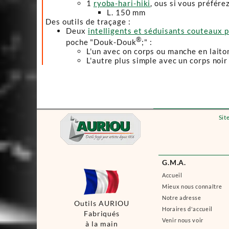
1
ryoba-hari-hiki
, ous si vous préfére
L. 150 mm
Des outils de traçage :
Deux
intelligents et séduisants couteaux p
®
poche "Douk-Douk
;" :
L'un avec on corps ou manche en laito
L'autre plus simple avec un corps noir
Sit
G.M.A.
Accueil
Mieux nous connaître
Notre adresse
Outils AURIOU
Horaires d'accueil
Fabriqués
Venir nous voir
à la main