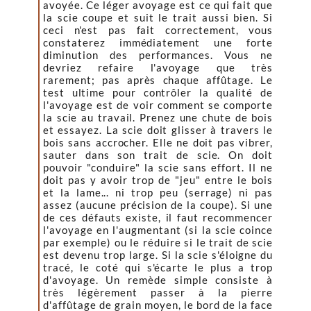
avoyée. Ce léger avoyage est ce qui fait que
la scie coupe et suit le trait aussi bien. Si
ceci n'est pas fait correctement, vous
constaterez immédiatement une forte
diminution des performances. Vous ne
devriez refaire l'avoyage que très
rarement; pas après chaque affûtage. Le
test ultime pour contrôler la qualité de
l'avoyage est de voir comment se comporte
la scie au travail. Prenez une chute de bois
et essayez. La scie doit glisser à travers le
bois sans accrocher. Elle ne doit pas vibrer,
sauter dans son trait de scie. On doit
pouvoir "conduire" la scie sans effort. Il ne
doit pas y avoir trop de "jeu" entre le bois
et la lame... ni trop peu (serrage) ni pas
assez (aucune précision de la coupe). Si une
de ces défauts existe, il faut recommencer
l'avoyage en l'augmentant (si la scie coince
par exemple) ou le réduire si le trait de scie
est devenu trop large. Si la scie s'éloigne du
tracé, le coté qui s'écarte le plus a trop
d'avoyage. Un remède simple consiste à
très légèrement passer à la pierre
d'affûtage de grain moyen, le bord de la face