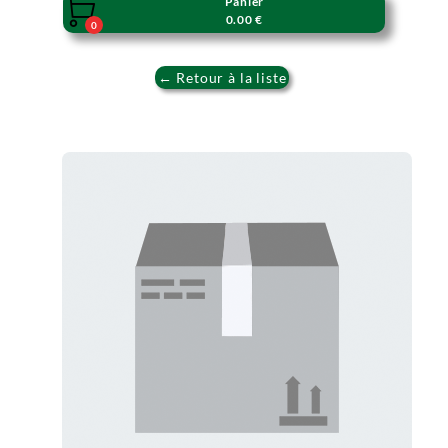
Panier

0.00 €
0
← Retour à la liste