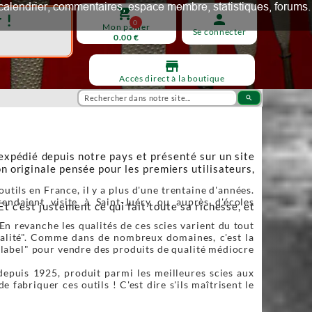
ux, calendrier, commentaires, espace membre, statistiques, forums.
shopping_cart
 !
person
0
Mon panier
Se connecter
0.00 €
store
Accès direct à la boutique
search
 expédié depuis notre pays et présenté sur un site
n originale pensée pour les premiers utilisateurs,
utils en France, il y a plus d'une trentaine d'années.
endaient visite à Saint-Juéry ou auprès d'écoles
Et c’est justement ce qui fait toute sa richesse, et
En revanche les qualités de ces scies varient du tout
qualité". Comme dans de nombreux domaines, c'est la
"label" pour vendre des produits de qualité médiocre
depuis 1925, produit parmi les meilleures scies aux
fabriquer ces outils ! C'est dire s'ils maîtrisent le