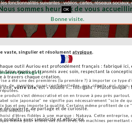
our les fonctionnalités suivantes : vidéos, cartes, réseaux socia
Nous sommes heureux de vous accueillir
OK
Bonne visite.
e vaste, singulier et résolument
atypique
.
haque outil Auriou est profondément français : fabriqué ici,
r-faire appris et transmis avec soin, respectant la conceptio
onaises (nokogiri).
re à travers chaque création.
ise a été une des premières (la première ?) à importer ce type d'o
ons de manière quasi-confidentielles aux clients qui nous r
e site,
votre site
, est « double »… Intrigant ? Plutôt unique ! 
 réputées.
e produit s'est démocratisé et on en trouve à peu près partout. 
label scie japonaise" ne signifie pas nécessairement "scie de 
ix bas et peu importe la qualité. Certains même profitent de ce 
de découverte, de partage et de curiosité.
oins médiocres" !
oisi d'êtres fidèles à une marque : Nakaya. Cette entreprise, 
s produits avec simplicité et efficacité.
ique même pour elle et ses confrères, les machines permettant de 