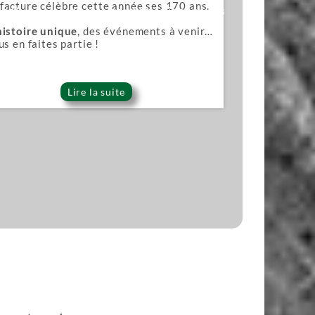
acture célèbre cette année ses 170 ans.
ana)
Lames pour scies japonaises
histoire unique
, des événements à venir…
us en faites partie !
Lire la suite