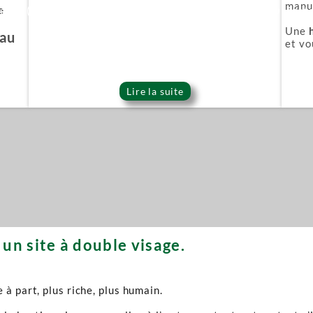
manuf
e
ie Or (Gold series)
Épée démoniaque (Onigat
Une
'au
et vo
Lire la suite
un site à double visage.
à part, plus riche, plus humain.