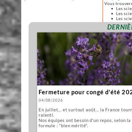
Vous trouver
Les sci
Les scie
Les sci
forgées
DERNIÈ
Toutes ces sc
Nous vous pro
Mawashi
Kughikii
Évidemment n
Fermeture pour congé d'été 20
04/08/2026
En juillet... et surtout août... la France tour
ralenti.
Nos équipes ont besoin d'un repos, selon la
formule : "bien mérité".