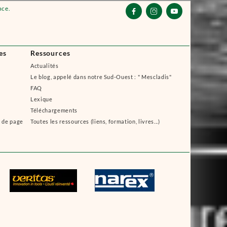
nce.



es
Ressources
Actualités
Le blog, appelé dans notre Sud-Ouest : " Mescladis"
FAQ
Lexique
Téléchargements
s de page
Toutes les ressources (liens, formation, livres...)