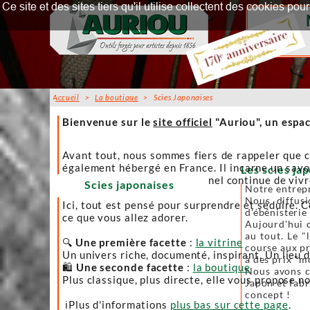
Ce site et des sites tiers qu'il utilise collectent des cookies p
Accueil
>
La boutique
> Scies Japonaises
Accueil
Bienvenue sur le
site officiel
"Auriou", un espac
Avant tout, nous sommes fiers de rappeler que c
également hébergé en France. Il incarne un savoi
Les scies jap
afin que l’artisanat traditionnel continue de viv
Scies japonaises
Notre entrepr
Nous diffusi
Ici, tout est pensé pour surprendre et séduire. C
d'ébénisterie
ce que vous allez adorer.
Aujourd'hui c
au tout. Le "
🔍
Une première facette
:
la vitrine
course aux pr
Un univers riche, documenté, inspirant. Un lieu 
à des prix "m
🛍️
Une seconde facette
:
la boutique
Nous avons ch
Plus classique, plus directe, elle vous propose no
Japon et fabr
concept !
ℹ️Plus d'informations
plus bas sur cette page
.