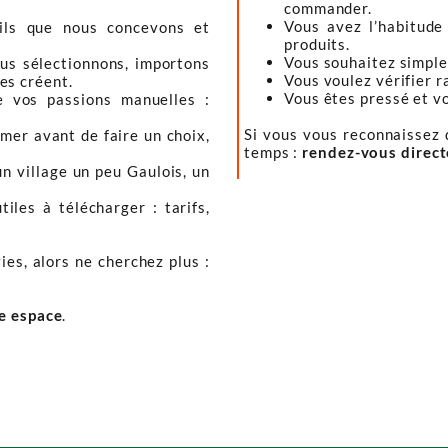
commander.
Vous avez l’habitude
tils que nous concevons et
produits.
Vous souhaitez simple
ous sélectionnons, importons
Vous voulez vérifier r
les créent.
Vous êtes pressé et vou
e vos passions manuelles :
Si vous vous reconnaissez d
mer avant de faire un choix,
temps :
rendez-vous direc
un village un peu Gaulois, un
iles à télécharger : tarifs,
ies, alors ne cherchez plus :
re espace
.