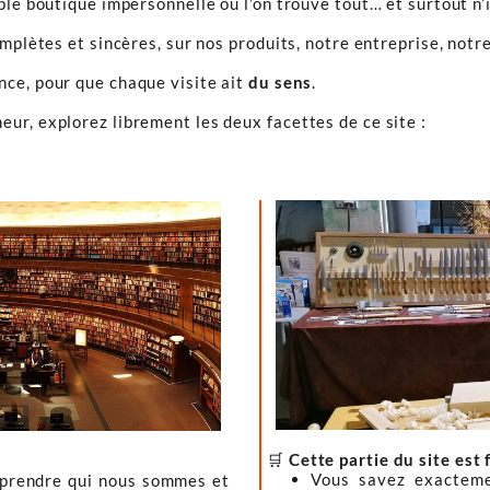
ple boutique impersonnelle où l’on trouve tout… et surtout n’
omplètes et sincères, sur nos produits, notre entreprise, notre
ence, pour que chaque visite ait
du sens
.
ur, explorez librement les deux facettes de ce site :
🛒
Cette partie du site est 
Vous savez exacteme
mprendre qui nous sommes et