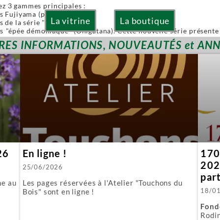
ez 3 gammes principales :
es Fujiyama (pliables)
La vitrine
La boutique
s de la série "Or" (Gold)
es "épée démoniaque" (Onigatana). Cette nouvelle série présente 
 à la main tout en conservant l'avantage d'une lame interchangea
RES INFORMATIONS, NOUVEAUTÉS et AN
ies sont à lames interchangeables.
posons aussi quelques produits spécifiques :
biki : l'équivalent japonais de nos scies à guichet.
 : parfaite pour araser les tenons.
ous fournissons aussi toutes les lames de rechange.
26
En ligne !
170 
202
25/06/2026
par
ne au
Les pages réservées à l'Atelier "Touchons du
18/0
Bois" sont en ligne !
Fond
Rodin