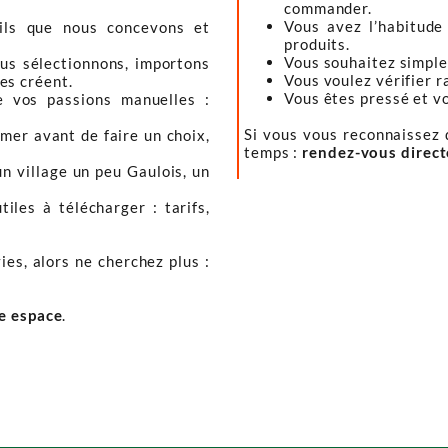
commander.
Vous avez l’habitude
tils que nous concevons et
produits.
Vous souhaitez simple
ous sélectionnons, importons
Vous voulez vérifier r
les créent.
Vous êtes pressé et vou
e vos passions manuelles :
Si vous vous reconnaissez d
mer avant de faire un choix,
temps :
rendez-vous direc
un village un peu Gaulois, un
iles à télécharger : tarifs,
ies, alors ne cherchez plus :
re espace
.