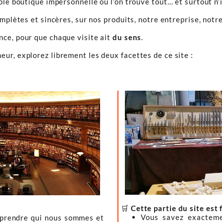
ple boutique impersonnelle où l’on trouve tout… et surtout n’
omplètes et sincères, sur nos produits, notre entreprise, notre
ence, pour que chaque visite ait
du sens
.
ur, explorez librement les deux facettes de ce site :
🛒
Cette partie du site est 
Vous savez exacteme
mprendre qui nous sommes et