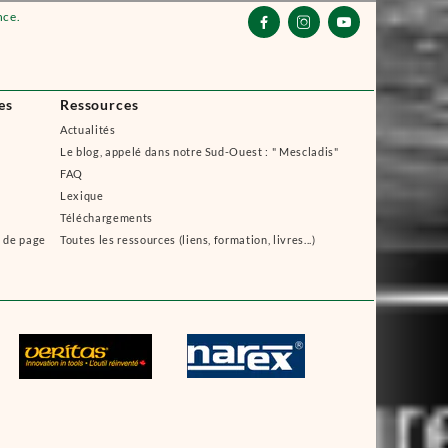
nce.



es
Ressources
Actualités
Le blog, appelé dans notre Sud-Ouest : " Mescladis"
FAQ
Lexique
Téléchargements
s de page
Toutes les ressources (liens, formation, livres...)