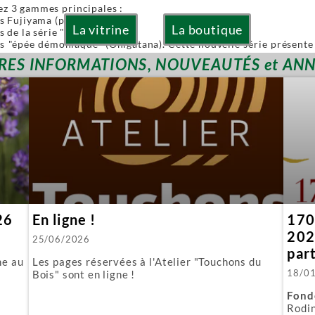
ez 3 gammes principales :
es Fujiyama (pliables)
La vitrine
La boutique
s de la série "Or" (Gold)
es "épée démoniaque" (Onigatana). Cette nouvelle série présente 
 à la main tout en conservant l'avantage d'une lame interchangea
RES INFORMATIONS, NOUVEAUTÉS et AN
ies sont à lames interchangeables.
posons aussi quelques produits spécifiques :
biki : l'équivalent japonais de nos scies à guichet.
 : parfaite pour araser les tenons.
ous fournissons aussi toutes les lames de rechange.
26
En ligne !
170 
202
25/06/2026
par
ne au
Les pages réservées à l'Atelier "Touchons du
18/0
Bois" sont en ligne !
Fond
Rodin