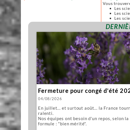
Vous trouver
Les sci
Les scie
Les sci
forgées
DERNIÈ
Toutes ces sc
Nous vous pro
Mawashi
Kughikii
Évidemment n
Fermeture pour congé d'été 20
04/08/2026
En juillet... et surtout août... la France tour
ralenti.
Nos équipes ont besoin d'un repos, selon la
formule : "bien mérité".