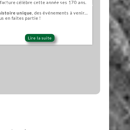
acture célèbre cette année ses 170 ans.
ana)
Lames pour scies japonaises
histoire unique
, des événements à venir…
us en faites partie !
Lire la suite