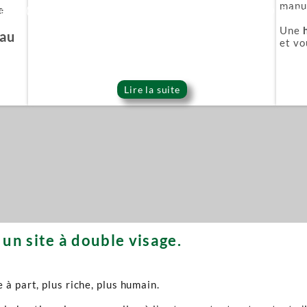
manuf
e
ie Or (Gold series)
Épée démoniaque (Onigat
Une
'au
et vo
Lire la suite
un site à double visage.
à part, plus riche, plus humain.