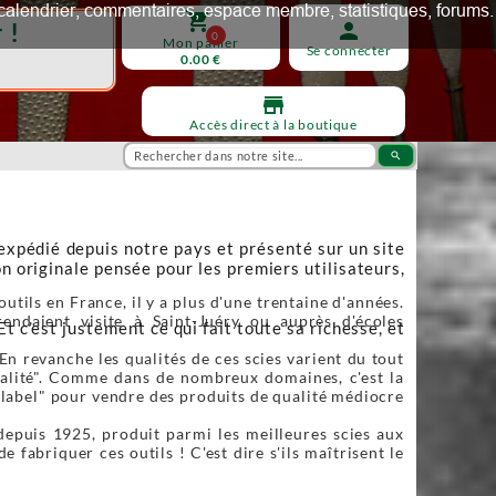
ux, calendrier, commentaires, espace membre, statistiques, forums.
shopping_cart
 !
person
0
Mon panier
Se connecter
0.00 €
store
Accès direct à la boutique
search
 expédié depuis notre pays et présenté sur un site
n originale pensée pour les premiers utilisateurs,
utils en France, il y a plus d'une trentaine d'années.
endaient visite à Saint-Juéry ou auprès d'écoles
Et c’est justement ce qui fait toute sa richesse, et
En revanche les qualités de ces scies varient du tout
qualité". Comme dans de nombreux domaines, c'est la
"label" pour vendre des produits de qualité médiocre
depuis 1925, produit parmi les meilleures scies aux
fabriquer ces outils ! C'est dire s'ils maîtrisent le