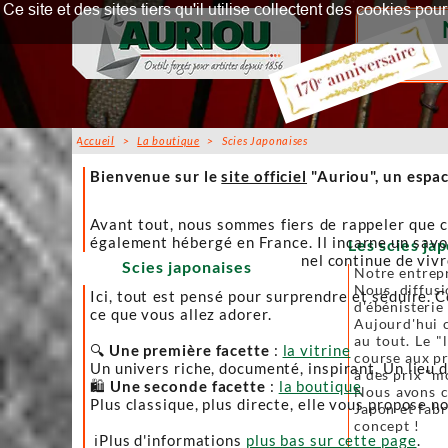
Ce site et des sites tiers qu'il utilise collectent des cookies p
Accueil
>
La boutique
> Scies Japonaises
Accueil
Bienvenue sur le
site officiel
"Auriou", un espac
Avant tout, nous sommes fiers de rappeler que c
également hébergé en France. Il incarne un savoi
Les scies jap
afin que l’artisanat traditionnel continue de viv
Scies japonaises
Notre entrepr
Nous diffusi
Ici, tout est pensé pour surprendre et séduire. C
d'ébénisterie
ce que vous allez adorer.
Aujourd'hui c
au tout. Le "
🔍
Une première facette
:
la vitrine
course aux pr
Un univers riche, documenté, inspirant. Un lieu 
à des prix "m
🛍️
Une seconde facette
:
la boutique
Nous avons ch
Plus classique, plus directe, elle vous propose no
Japon et fabr
concept !
ℹ️Plus d'informations
plus bas sur cette page
.