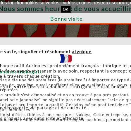
our les fonctionnalités suivantes : vidéos, cartes, réseaux socia
Nous sommes heureux de vous accueillir
OK
Bonne visite.
e vaste, singulier et résolument
atypique
.
haque outil Auriou est profondément français : fabriqué ici,
r-faire appris et transmis avec soin, respectant la conceptio
onaises (nokogiri).
re à travers chaque création.
ise a été une des premières (la première ?) à importer ce type d'o
ons de manière quasi-confidentielles aux clients qui nous r
e site,
votre site
, est « double »… Intrigant ? Plutôt unique ! 
 réputées.
e produit s'est démocratisé et on en trouve à peu près partout. 
label scie japonaise" ne signifie pas nécessairement "scie de 
ix bas et peu importe la qualité. Certains même profitent de ce 
de découverte, de partage et de curiosité.
oins médiocres" !
oisi d'êtres fidèles à une marque : Nakaya. Cette entreprise, 
s produits avec simplicité et efficacité.
ique même pour elle et ses confrères, les machines permettant de 