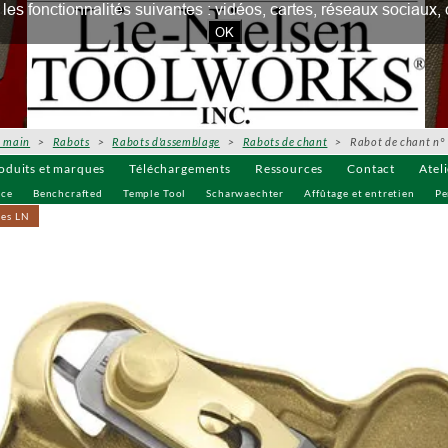
our les fonctionnalités suivantes : vidéos, cartes, réseaux socia
OK
à main
>
Rabots
>
Rabots d'assemblage
>
Rabots de chant
>
Rabot de chant n°
oduits et marques
Téléchargements
Ressources
Contact
Atel
uce
Benchcrafted
Temple Tool
Scharwaechter
Affûtage et entretien
Pe
ves LN