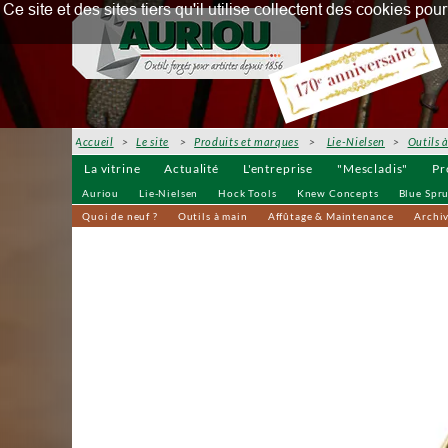
Ce site et des sites tiers qu'il utilise collectent des cookies p
Accueil
>
Le site
>
Produits et marques
>
Lie-Nielsen
>
Outils 
La vitrine
Actualité
L'entreprise
"Mescladis"
Pr
Auriou
Lie-Nielsen
Hock Tools
Knew Concepts
Blue Spr
Quoi de neuf ?
Outils à main
Affûtage & Maintenance
Archi
