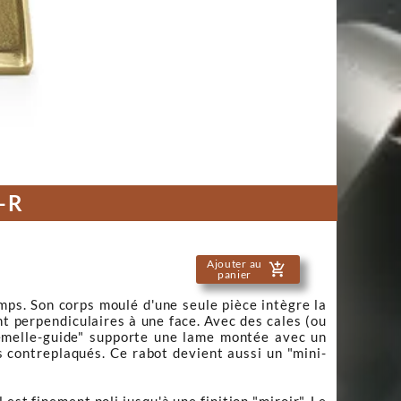
5-R
Ajouter au
add_shopping_cart
panier
mps. Son corps moulé d'une seule pièce intègre la
t perpendiculaires à une face. Avec des cales (ou
 "semelle-guide" supporte une lame montée avec un
es contreplaqués. Ce rabot devient aussi un "mini-