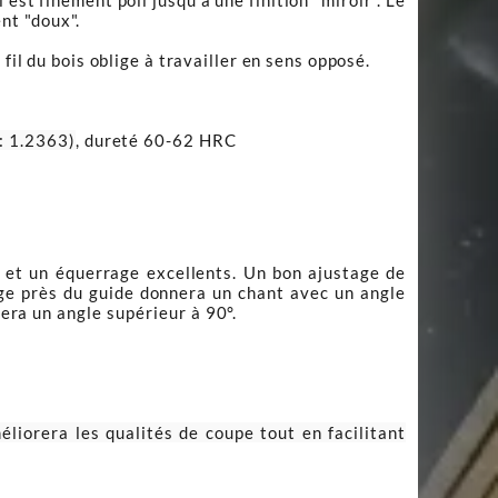
est finement poli jusqu'à une finition "miroir". Le
nt "doux".
fil du bois oblige à travailler en sens opposé.
: 1.2363)
, dureté 60-62 HRC
é et un équerrage excellents. Un bon ajustage de
rge près du guide donnera un chant avec un angle
nera un angle supérieur à 90°.
éliorera les qualités de coupe tout en facilitant