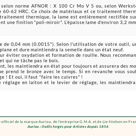
, selon norme
AFNOR : X 100 Cr Mo V 5 ou, selon Werkstof
e 60-62 HRC. Ce choix de matériaux et ce traitement thermi
traitement thermique, la lame est entièrement rectifiée sur 
nt une finition "poli-miroir". L'épaisse lame d'environ 3,2 
 de 0,04 mm (0.0015"). Selon l'utilisation de votre outil, u
 plane et dure maintiendra la semelle dans un état neuf.
ur éviter oxydation et formation de rouille. Nous recommand
et qui ne tâche pas le bois.
nt, les maintiendra en état pour toujours et assurera des m
 prend le bronze avec le temps. Si en revanche vous souhait
! Et oui, il faut "faire les cuivres" !
 de réglage en laiton et le levier de réglage, les maintien
e officiel de la marque Auriou, de l'entreprise G.M.A. et de Lie-Nielsen en Fra
Auriou : Outils forgés pour Artistes depuis 1856