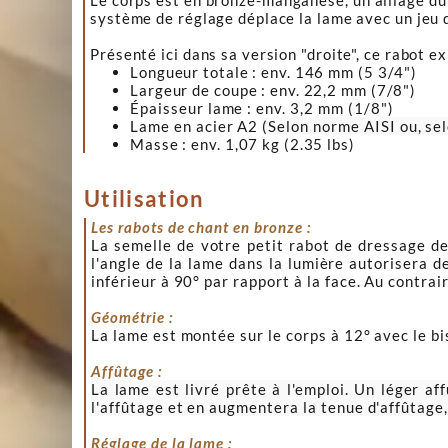
Le corps est en bronze-manganèse, un alliage dur 
système de réglage déplace la lame avec un jeu 
Présenté ici dans sa version "droite", ce rabot ex
Longueur totale : env. 146 mm (5 3/4")
Largeur de coupe : env. 22,2 mm (7/8")
Épaisseur lame : env. 3,2 mm (1/8")
Lame en acier A2
(Selon norme AISI ou, s
Masse : env. 1,07 kg (2.35 lbs)
Utilisation
Les rabots de chant en bronze :
La semelle de votre petit rabot de dressage de
l'angle de la lame dans la lumière autorisera 
inférieur à 90° par rapport à la face. Au contrai
Géométrie :
La lame est montée sur le corps à 12° avec le b
Affûtage :
La lame est livré prête à l'emploi. Un léger af
l'affûtage et en augmentera la tenue d'affûtage
Réglage de la lame :