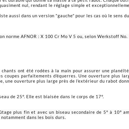
et durable qui donne sa masse à ce petit rabot. Chaque outil 
quasiment nul, rendant le réglage simple et exceptionnelleme
iste aussi dans un version "gauche" pour les cas où le sens du 
elon norme
AFNOR : X 100 Cr Mo V 5 ou, selon Werkstoff No. 
 chants ont été rodées à la main pour assurer une planéït
des coupes parfaitements d'équerres. Une ouverture plus la
re, une ouverture plus large près de l'extérieur du rabot don
iseau de 25°
. Elle est biaisée dans le corps de 17°.
fûtage plus fin et avec un biseau secondaire de 5° à 10° am
, notamment dans les bois durs.