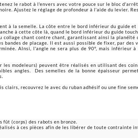
enez le rabot à l'envers avec votre pouce sur le bloc d'arrêt
noire. Ajustez le réglage de profondeur à l'aide du levier. Re
ent à la semelle. La côte entre le bord inférieur du guide et
lanche à cette côte là, quand le bord inférieur du guide touch
au collage chant contre chant, garantissant ainsi la planéïté
bandes de placage. Il est aussi possible de fixer, par des vi
rminée. AInsi, l'angle ne sera plus de 90°, mais inférieur 
r les modeleurs) peuvent être réalisés en utilisant des coins
faibles angles. Des semelles de la bonne épaisseur permet
s.
ois clairs, recouvrez le avec du ruban adhésif ou une fine seme
 fût (corps) des rabots en bronze.
alisés à ces pièces afin de les libérer de toute contrainte in