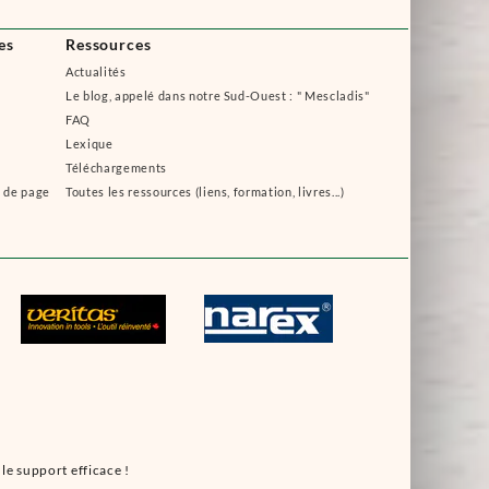
es
Ressources
Actualités
Le blog, appelé dans notre Sud-Ouest : " Mescladis"
FAQ
Lexique
Téléchargements
s de page
Toutes les ressources (liens, formation, livres...)
le support efficace !