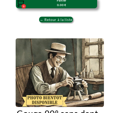
Panier

0.00 €
0
← Retour à la liste