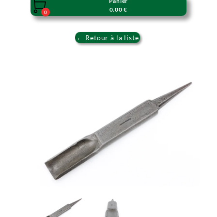
Panier

0.00 €
0
← Retour à la liste