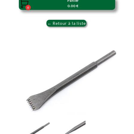
Panier

0.00 €
0
← Retour à la liste