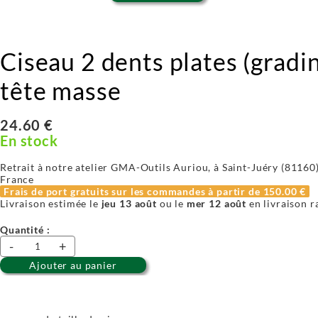
Ciseau 2 dents plates (gradin
tête masse
24.60 €
En stock
Retrait à notre atelier GMA-Outils Auriou, à Saint-Juéry (81160) 
France
Frais de port gratuits sur les commandes à partir de
150.00 €
Livraison estimée le
jeu 13 août
ou le
mer 12 août
en livraison r
Quantité :
-
+
Ajouter au panier