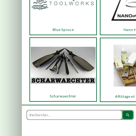
Blue Spruce
Nano 
Scharwaechter
Affûtage et
search