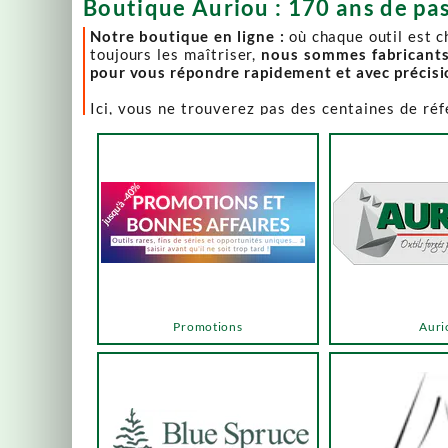
Boutique Auriou : 170 ans de pas
Notre boutique en ligne :
où chaque outil est 
toujours les maîtriser,
nous sommes fabricant
pour vous répondre rapidement et avec précis
Ici, vous ne trouverez pas des centaines de ré
comme Lie-Nielsen, Hock Tools, Nano Hone, Blu
Notre page "Promotions" (ou bonnes affaires) es
accéder via les menus ou les boutons ci-dessous
Un produit en rupture de stock ? Nous travaillo
en savoir plus.
En bas de cette page, découvrez l’intégralité d
vers des sélections adaptées à vos besoins.
Promotions
Auri