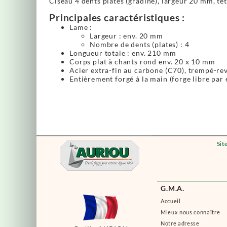
Ciseau 4 dents plates (gradine), largeur 20 mm, têt
Principales caractéristiques :
Lame :
Largeur : env. 20 mm
Nombre de dents (plates) : 4
Longueur totale : env. 210 mm
Corps plat à chants rond env. 20 x 10 mm
Acier extra-fin au carbone (C70), trempé-re
Entièrement forgé à la main (forge libre par 
Sit
G.M.A.
Accueil
Mieux nous connaître
Notre adresse