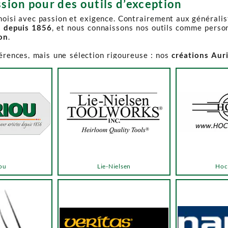
sion pour des outils d’exception
choisi avec passion et exigence. Contrairement aux générali
s depuis 1856
, et nous connaissons nos outils comme perso
ion
.
férences, mais une sélection rigoureuse : nos
créations Aur
e-Spruce Toolworks, Knew Concepts, Temple Tool,
reconnues p
t en permanence accessible et propose des produits à des p
.
ns activement à son réapprovisionnement. Les délais peuvent 
e notre catalogue. Pour affiner votre recherche, utilisez l
ou
Lie-Nielsen
Hoc