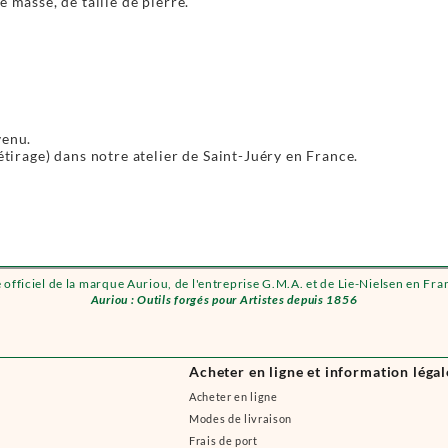
e masse, de taille de pierre.
venu.
étirage) dans notre atelier de Saint-Juéry en France.
e officiel de la marque Auriou, de l'entreprise G.M.A. et de Lie-Nielsen en Fra
Auriou : Outils forgés pour Artistes depuis 1856
Acheter en ligne et information légal
Acheter en ligne
Modes de livraison
Frais de port