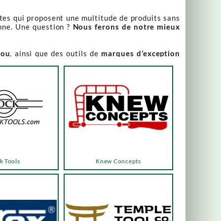
stes qui proposent une multitude de produits sans
nne. Une question ?
Nous ferons de notre mieux
iou
, ainsi que des outils de
marques d’exception
our leur qualité irréprochable
.
rix attractifs, toujours expliqués. Vous pouvez y
varier, alors n’hésitez pas à nous contacter pour
es menus ou les boutons dédiés, qui vous mèneront
k Tools
Knew Concepts