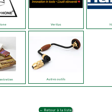
Hone
Veritas
N
Autres outils
 entretien
← Retour à la liste