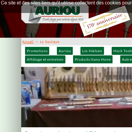
Ce site et des sites tiers qu'il utilise collectent des cookies p
Accueil
> La boutique
Promotions
Auriou
Lie-Nielsen
Hock Tool
Affûtage et entretien
Produits Nano Hone
Autre