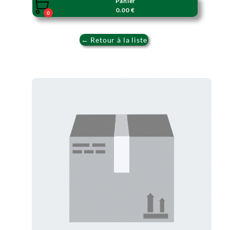
Panier

0.00 €
0
← Retour à la liste