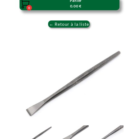
Panier

0.00 €
0
← Retour à la liste