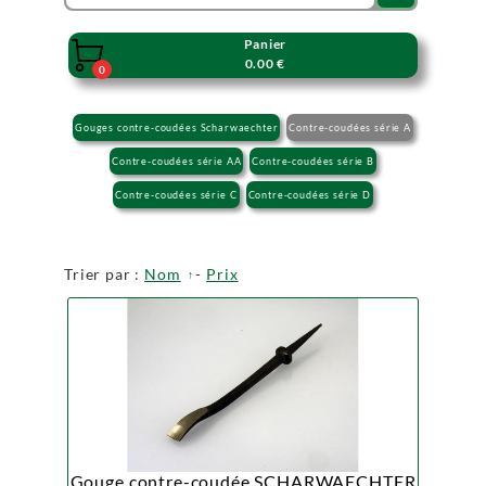
Panier

0.00 €
0
Gouges contre-coudées Scharwaechter
Contre-coudées série A
Contre-coudées série AA
Contre-coudées série B
Contre-coudées série C
Contre-coudées série D
Trier par :
Nom
-
Prix
Gouge contre-coudée SCHARWAECHTER