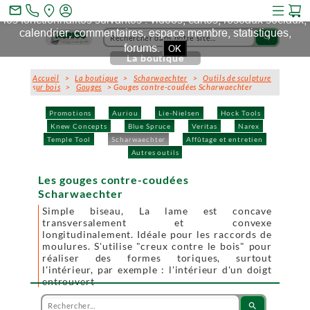
Ce site et des sites tiers qu'il utilise collectent des cookies pour
mail_outline
les fonctionnalités suivantes : vidéos, cartes, réseaux sociaux,
calendrier, commentaires, espace membre, statistiques,
search
forums.
OK
La boutique
Accueil
>
La boutique
>
Scharwaechter
>
Outils de sculpture
sur bois
>
Gouges
> Gouges contre-coudées Scharwaechter
Promotions
Auriou
Lie-Nielsen
Hock Tools
Knew Concepts
Blue Spruce
Veritas
Narex
Temple Tool
Scharwaechter
Affûtage et entretien
Autres outils
Les gouges contre-coudées
Scharwaechter
Simple biseau, La lame est concave
transversalement et convexe
longitudinalement. Idéale pour les raccords de
moulures. S'utilise "creux contre le bois" pour
réaliser des formes toriques, surtout
l'intérieur, par exemple : l'intérieur d'un doigt
entrouvert
search