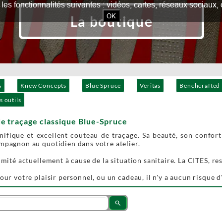
our les fonctionnalités suivantes : vidéos, cartes, réseaux socia
OK
La boutique
s
Knew Concepts
Blue Spruce
Veritas
Benchcrafted
s outils
e traçage classique Blue-Spruce
ifique et excellent couteau de traçage. Sa beauté, son confort 
mpagnon au quotidien dans votre atelier.
limité actuellement à cause de la situation sanitaire. La CITES, re
pour votre plaisir personnel, ou un cadeau, il n'y a aucun risque 
search