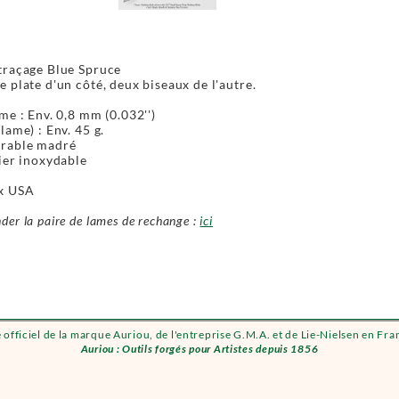
traçage Blue Spruce
 plate d'un côté, deux biseaux de l'autre.
me : Env. 0,8 mm (0.032'')
lame) : Env. 45 g.
rable madré
ier inoxydable
x USA
er la paire de lames de rechange :
ici
e officiel de la marque Auriou, de l'entreprise G.M.A. et de Lie-Nielsen en Fra
Auriou : Outils forgés pour Artistes depuis 1856