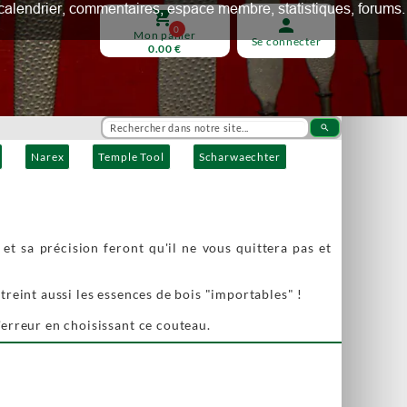
ux, calendrier, commentaires, espace membre, statistiques, forums.
shopping_cart
person
0
Mon panier
Se connecter
0.00 €
search
Narex
Temple Tool
Scharwaechter
et sa précision feront qu'il ne vous quittera pas et
streint aussi les essences de bois "importables" !
d'erreur en choisissant ce couteau.