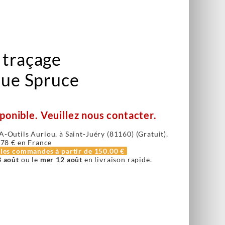
 traçage
lue Spruce
ponible. Veuillez nous contacter.
A-Outils Auriou, à Saint-Juéry (81160) (Gratuit),
.78 €
en France
r les commandes à partir de
150.00 €
3 août
ou le
mer 12 août
en livraison rapide.