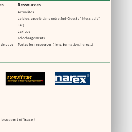
es
Ressources
Actualités
Le blog, appelé dans notre Sud-Ouest : " Mescladis"
FAQ
Lexique
Téléchargements
s de page
Toutes les ressources (liens, formation, livres...)
le support efficace !