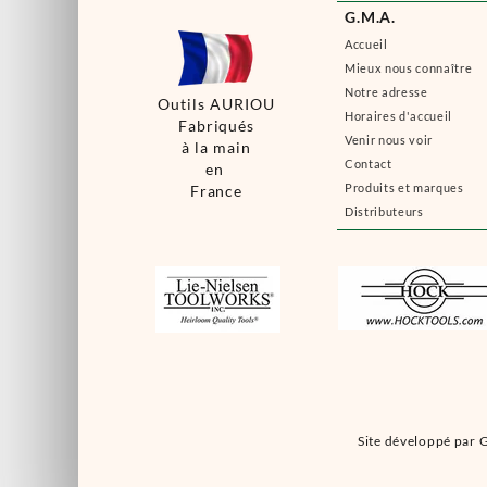
G.M.A.
Accueil
Mieux nous connaître
Notre adresse
Outils AURIOU
Horaires d'accueil
Fabriqués
Venir nous voir
à la main
Contact
en
Produits et marques
France
Distributeurs
Site développé par G