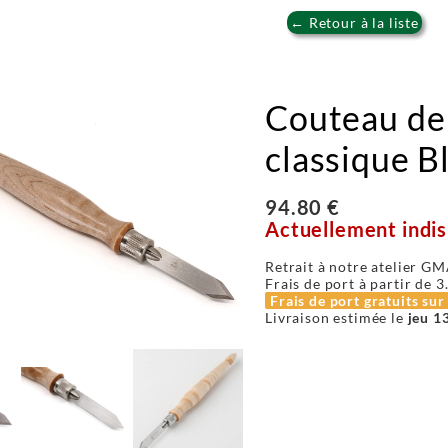
← Retour à la liste
Couteau de
classique B
94.80 €
Actuellement indis
Retrait à notre atelier GM
Frais de port à partir de
3
Frais de port gratuits su
Livraison estimée le
jeu 1