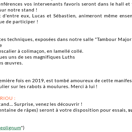
conférences vos intervenants favoris seront dans le hall e
ur notre stand !
eux d'entre eux, Lucas et Sébastien, animeront même ens
e de participer !
es techniques, exposées dans notre salle "Tambour Major
e
scalier à colimaçon, en lamellé collé.
ques uns de ses magnifiques Luths
es œuvres.
remière fois en 2019, est tombé amoureux de cette manife
ier sur les rabots à moulures. Merci à lui !
URIOU :
nd... Surprise, venez les découvrir !
entaine de râpes) seront à votre disposition pour essais,
s
eolignum
")