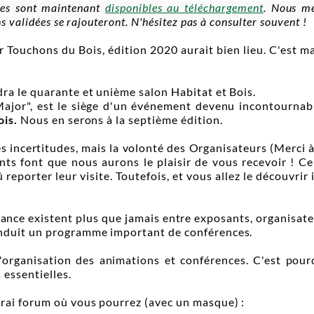
ces sont maintenant
disponibles au téléchargement
. Nous me
s validées se rajouteront. N'hésitez pas à consulter souvent !
er Touchons du Bois, édition 2020 aurait bien lieu. C'est 
ra le quarante et unième salon Habitat et Bois.
Major"
, est le siège d'un événement devenu incontournabl
ois.
Nous en serons à la septième édition.
ues incertitudes, mais la volonté des Organisateurs (Merc
ts font que nous aurons le plaisir de vous recevoir ! Cer
eporter leur visite. Toutefois, et vous allez le découvrir 
ance existent plus que jamais entre exposants, organisateur
onduit un programme important de conférences.
 l'organisation des animations et conférences. C'est po
 essentielles.
vrai forum où vous pourrez (avec un masque) :