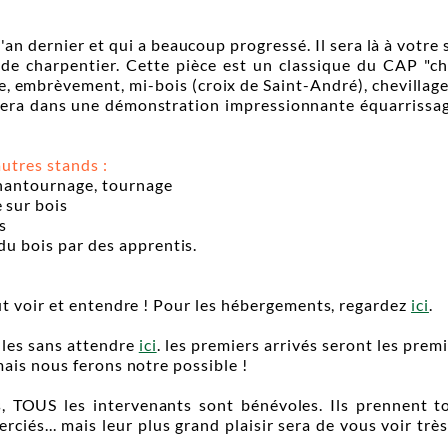
l'an dernier et qui a beaucoup progressé. Il sera là à votre 
de charpentier. Cette pièce est un classique du CAP "char
, embrèvement, mi-bois (croix de Saint-André), chevillage.
ncera dans une démonstration impressionnante équarrissag
utres stands :
hantournage, tournage
 sur bois
s
du bois par des apprentis.
ut voir et entendre ! Pour les hébergements, regardez
ici
.
 les sans attendre
ici
. les premiers arrivés seront les prem
ais nous ferons notre possible !
s, TOUS les intervenants sont bénévoles. Ils prennent t
erciés... mais leur plus grand plaisir sera de vous voir t