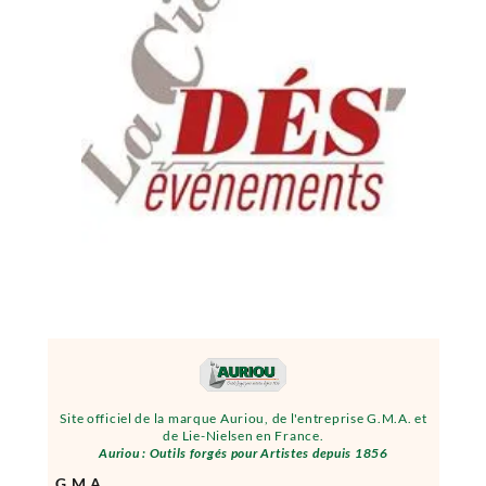
Site officiel de la marque Auriou, de l'entreprise G.M.A. et
de Lie-Nielsen en France.
Auriou : Outils forgés pour Artistes depuis 1856
G.M.A.