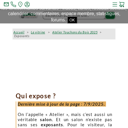
Ce site et des sites tiers qu'il utilise collectent des cookies pour
mail_outline
les fonctionnalités suivantes : vidéos, cartes, réseaux sociaux,
calendrier, commentaires, espace membre, statistiques,
search
forums.
OK
Accueil
>
La vitrine
>
Atelier Touchons du Bois 2025
>
Exposants
Qui expose ?
Dernière mise à jour de la page : 7/9/2025.
On l’appelle « Atelier », mais c’est aussi un
véritable
salon
. Et un salon n’existe pas
sans ses
exposants
. Pour le visiteur, la