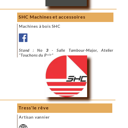
SHC Machines et accessoires
Machines à bois SHC
Stand : No
3
- Salle Tambour-Major, Atelier
"Touchons du Bois"
Tress'le rêve
Artisan vannier