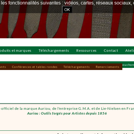
our les fonctionnalités suivantes : vidéos, cartes, réseaux socia
OK
oduits et marques
Téléchargements
Ressources
Contact
Atel
Atelier Touchons du Bois 2023
Atelier Touchons du Bois 2022
Atelier Touchon
ants
Conférences et tables rondes
Téléchargements
Remerciements
e officiel de la marque Auriou, de l'entreprise G.M.A. et de Lie-Nielsen en Fra
Auriou : Outils forgés pour Artistes depuis 1856