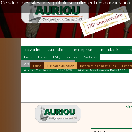
Ce site et des sites tiers qu'il utilise collectent des cookies p
La vitrine
Actualité
L'entreprise
"Mescladis"
Pr
Liens
Livres
FAQ
Lexique
Archives
Atelier Touchons du Bois 2025
Atelier Touchons du Bois 2024
Edito
Histoire du salon
Informations pratiques
Expos
Atelier Touchons du Bois 2020
Atelier Touchons du Bois 2019
Sit