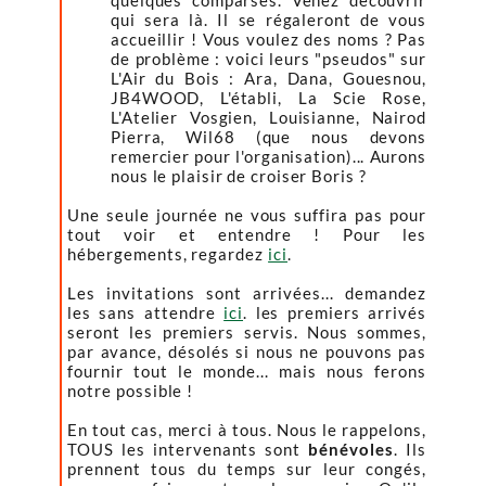
quelques comparses. Venez découvrir
qui sera là. Il se régaleront de vous
accueillir ! Vous voulez des noms ? Pas
de problème : voici leurs "pseudos" sur
L'Air du Bois : Ara, Dana, Gouesnou,
JB4WOOD, L'établi, La Scie Rose,
L'Atelier Vosgien, Louisianne, Nairod
Pierra, Wil68 (que nous devons
remercier pour l'organisation)... Aurons
nous le plaisir de croiser Boris ?
Une seule journée ne vous suffira pas pour
tout voir et entendre ! Pour les
hébergements, regardez
ici
.
Les invitations sont arrivées... demandez
les sans attendre
ici
. les premiers arrivés
seront les premiers servis. Nous sommes,
par avance, désolés si nous ne pouvons pas
fournir tout le monde... mais nous ferons
notre possible !
En tout cas, merci à tous. Nous le rappelons,
TOUS les intervenants sont
bénévoles
. Ils
prennent tous du temps sur leur congés,