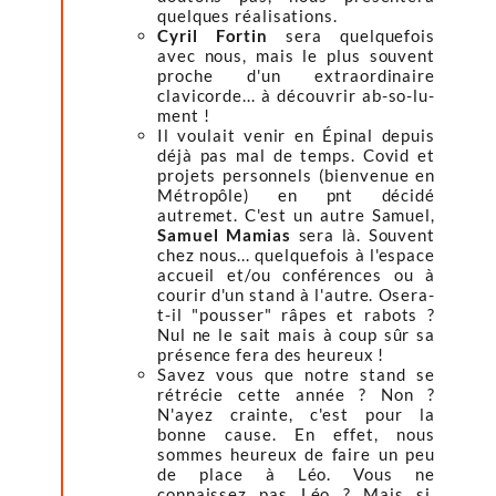
quelques réalisations.
Cyril Fortin
sera quelquefois
avec nous, mais le plus souvent
proche d'un extraordinaire
clavicorde... à découvrir ab-so-lu-
ment !
Il voulait venir en Épinal depuis
déjà pas mal de temps. Covid et
projets personnels (bienvenue en
Métropôle) en pnt décidé
autremet. C'est un autre Samuel,
Samuel Mamias
sera là. Souvent
chez nous... quelquefois à l'espace
accueil et/ou conférences ou à
courir d'un stand à l'autre. Osera-
t-il "pousser" râpes et rabots ?
Nul ne le sait mais à coup sûr sa
présence fera des heureux !
Savez vous que notre stand se
rétrécie cette année ? Non ?
N'ayez crainte, c'est pour la
bonne cause. En effet, nous
sommes heureux de faire un peu
de place à Léo. Vous ne
connaissez pas Léo ? Mais si,