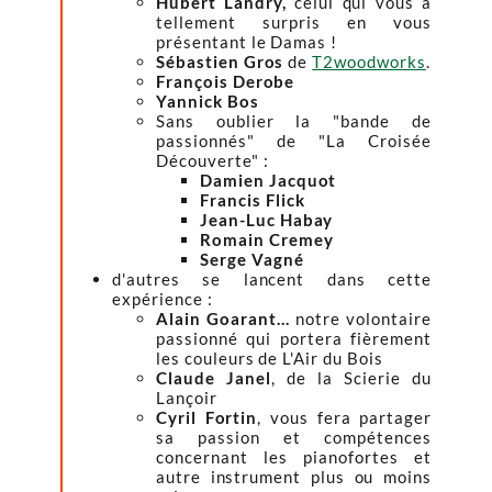
Hubert Landry,
celui qui vous a
tellement surpris en vous
présentant le Damas !
Sébastien Gros
de
T2woodworks
.
François Derobe
Yannick Bos
Sans oublier la "bande de
passionnés" de "La Croisée
Découverte" :
Damien Jacquot
Francis Flick
Jean-Luc Habay
Romain Cremey
Serge Vagné
d'autres se lancent dans cette
expérience :
Alain Goarant...
notre volontaire
passionné qui portera fièrement
les couleurs de L'Air du Bois
Claude Janel
, de la Scierie du
Lançoir
Cyril Fortin
, vous fera partager
sa passion et compétences
concernant les pianofortes et
autre instrument plus ou moins