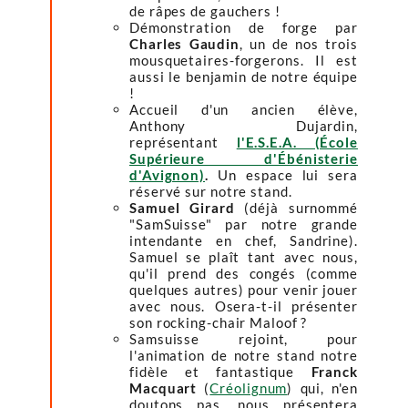
de râpes de gauchers !
Démonstration de forge par
Charles Gaudin
, un de nos trois
mousquetaires-forgerons. Il est
aussi le benjamin de notre équipe
!
Accueil d'un ancien élève,
Anthony Dujardin,
représentant
l'E.S.E.A. (École
Supérieure d'Ébénisterie
d'Avignon)
.
Un espace lui sera
réservé sur notre stand.
Samuel Girard
(déjà surnommé
"SamSuisse" par notre grande
intendante en chef, Sandrine).
Samuel se plaît tant avec nous,
qu'il prend des congés (comme
quelques autres) pour venir jouer
avec nous. Osera-t-il présenter
son rocking-chair Maloof ?
Samsuisse rejoint, pour
l'animation de notre stand notre
fidèle et fantastique
Franck
Macquart
(
Créolignum
) qui, n'en
doutons pas, nous présentera