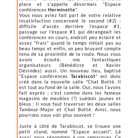
place et s'appelle désormais "Espace
conférences
Herminette
".
Vous nous aviez fait part de votre relative
insatisfaction concernant le second (#2) :
difficile d'accès derrière l'espace #1,
passage sur l'espace #1 qui dérangeait les
conférences en cours, endroit peu éclairé et
assez "frais" quand le temps n'était pas au
beau temps et enfin, un peu bruyant compte
tenu de sa proximité de la route. Nous vous
avons écouté, nos fantastiques
organisateurs (Bénédicte et Xavier
Désindes) aussi. Un nouveau lieu, baptisé
"Espace conférences
Tarabiscot
" est donc
créé dans la nouvelle salle "Chat Botté. Il
est tout au fond de la salle. Oui, nous l'avons
fait exprès ; c'est comme dans les fameux
magasins de meubles (?) suédois jaunes et
bleus : Il vous faut traverser les deux salles
Tambour-Major et Chat Botté. Ainsi, nous
pourrons vous voir plus souvent !
Juste à côté de Tarabiscot, se trouve une
petit stand, nommé "Espace accueil". Là
aussi, nous répondons à vos remarques. Ce