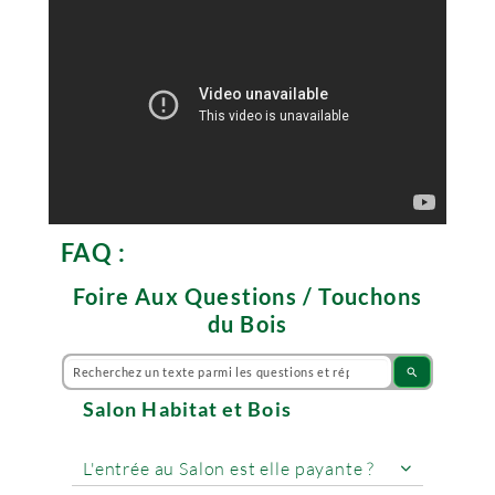
FAQ :
Foire Aux Questions / Touchons
du Bois
search
Salon Habitat et Bois
L'entrée au Salon est elle payante ?
