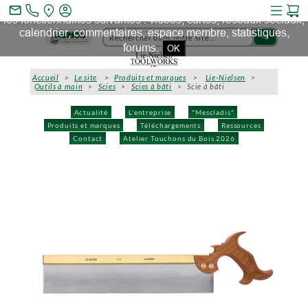
Ce site et des sites tiers qu'il utilise collectent des cookies pour
mail_outline
les fonctionnalités suivantes : vidéos, cartes, réseaux sociaux,
calendrier, commentaires, espace membre, statistiques,
search
forums.
OK
Accueil
>
Le site
>
Produits et marques
>
Lie-Nielsen
>
Outils à main
>
Scies
>
Scies à bâti
> Scie à bâti
Actualité
L'entreprise
"Mescladis"
Produits et marques
Téléchargements
Ressources
Contact
Atelier Touchons du Bois 2026