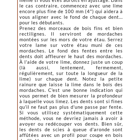
même si vous êtes adroits en ajustage. Dans
le cas contraire, commencez avec une lime
encore plus fine de 100 mm (4") qui aidera à
vous aligner avec le fond de chaque dent...
pour les débutants.
Prenez des morceaux de bois fins et bien
rectilignes. Il serviront de mordaches
montées sur les mors de votre étau. Serrez
votre lame sur votre étau muni de ces
mordaches. Le fond des fentes entre les
dents doit affleurer le haut des mordaches.
À l'aide de votre lime, donnez juste un coup
(là aussi, lentement, fermement,
régulièrement, sur toute la longueur de la
lime) sur chaque dent. Notez la petite
rainure que laisse la lime dans le bois des
mordaches. C'est une bonne indication qui
vous permet de bien mesurer la profondeur
à laquelle vous limez. Les dents sont si fines
qu'il ne faut pas plus d'une passe par fente.
Si vous utilisez systématiquement cette
méthode, vous ne devriez jamais à avoir à
avoyer ou redécouper vos dents. Bien sûr,
les dents de scies à queue d'aronde sont
affûtées avec un profil pour coupe en bois