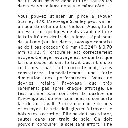
de fil. Vous pouvez donc affûter toutes les
dents de votre lame depuis le même côté.
Vous pouvez utiliser un pince à avoyer
Stanley 42X. L'avoyage Stanley peut varier
un peu de celui de Lie-Nielsen. Aussi, faite
un essai sur quelques dents avant de faire
la totalité des dents de la lame. L'épaisseur
de la lame (sur les dents, avoyage compris)
ne doit pas excéder 0,6 mm (0.024") à 0,70
mm (0.027") lorsqu'elle est correctement
avoyée. Ce léger avoyage est ce qui fait que
la scie coupe et suit le trait aussi bien. Si
ceci n'est pas fait correctement, vous
constaterez immédiatement une forte
diminution des performances. Vous ne
devriez refaire l'avoyage que très
rarement; pas après chaque affûtage. Le
test ultime pour contrôler la qualité de
l'avoyage est de voir comment se comporte
la scie au travail. Prenez une chute de bois
et essayez. La scie doit glisser à travers le
bois sans accrocher. Elle ne doit pas vibrer,
sauter dans son trait de scie. On doit
pouvoir "conduire" la scie sans effort. Il ne