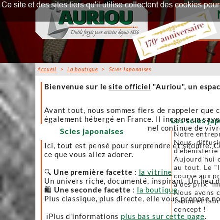
Ce site et des sites tiers qu'il utilise collectent des cookies p
Accueil
>
La boutique
> Scies Japonaises
Accueil
Bienvenue sur le
site officiel
"Auriou", un espac
Avant tout, nous sommes fiers de rappeler que c
également hébergé en France. Il incarne un savoi
Les scies jap
afin que l’artisanat traditionnel continue de viv
Scies japonaises
Notre entrepr
Nous diffusi
Ici, tout est pensé pour surprendre et séduire. C
d'ébénisterie
ce que vous allez adorer.
Aujourd'hui c
au tout. Le "
🔍
Une première facette
:
la vitrine
course aux pr
Un univers riche, documenté, inspirant. Un lieu 
à des prix "m
🛍️
Une seconde facette
:
la boutique
Nous avons ch
Plus classique, plus directe, elle vous propose no
Japon et fabr
concept !
ℹ️Plus d'informations
plus bas sur cette page
.