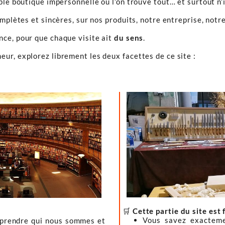
ple boutique impersonnelle où l’on trouve tout… et surtout n’
omplètes et sincères, sur nos produits, notre entreprise, notre
ence, pour que chaque visite ait
du sens
.
ur, explorez librement les deux facettes de ce site :
🛒
Cette partie du site est 
Vous savez exacteme
mprendre qui nous sommes et