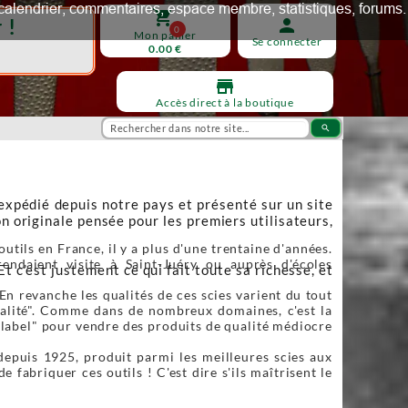
ux, calendrier, commentaires, espace membre, statistiques, forums.
shopping_cart
 !
person
0
Mon panier
Se connecter
0.00 €
store
Accès direct à la boutique
search
 expédié depuis notre pays et présenté sur un site
n originale pensée pour les premiers utilisateurs,
utils en France, il y a plus d'une trentaine d'années.
endaient visite à Saint-Juéry ou auprès d'écoles
Et c’est justement ce qui fait toute sa richesse, et
En revanche les qualités de ces scies varient du tout
qualité". Comme dans de nombreux domaines, c'est la
"label" pour vendre des produits de qualité médiocre
depuis 1925, produit parmi les meilleures scies aux
fabriquer ces outils ! C'est dire s'ils maîtrisent le