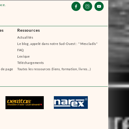
nce.



es
Ressources
Actualités
Le blog, appelé dans notre Sud-Ouest : " Mescladis"
FAQ
Lexique
Téléchargements
s de page
Toutes les ressources (liens, formation, livres...)