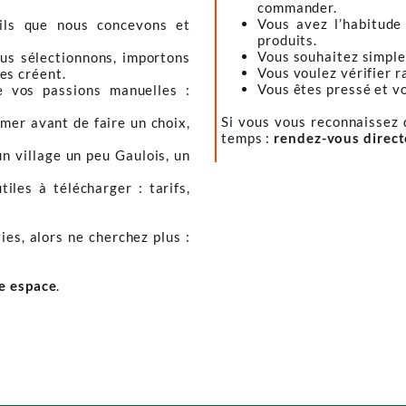
commander.
Vous avez l’habitude
tils que nous concevons et
produits.
Vous souhaitez simple
ous sélectionnons, importons
Vous voulez vérifier r
les créent.
Vous êtes pressé et vou
e vos passions manuelles :
Si vous vous reconnaissez d
mer avant de faire un choix,
temps :
rendez-vous direc
un village un peu Gaulois, un
iles à télécharger : tarifs,
ies, alors ne cherchez plus :
re espace
.