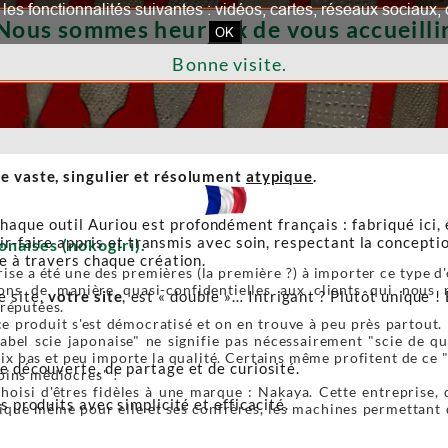
our les fonctionnalités suivantes : vidéos, cartes, réseaux socia
Nous sommes heureux de vous accueillir
OK
Bonne visite.
e vaste, singulier et résolument
atypique
.
haque outil Auriou est profondément français : fabriqué ici,
r-faire appris et transmis avec soin, respectant la conceptio
onaises (nokogiri).
re à travers chaque création.
ise a été une des premières (la première ?) à importer ce type d'o
ons de manière quasi-confidentielles aux clients qui nous r
e site,
votre site
, est « double »… Intrigant ? Plutôt unique ! 
 réputées.
e produit s'est démocratisé et on en trouve à peu près partout. 
label scie japonaise" ne signifie pas nécessairement "scie de 
ix bas et peu importe la qualité. Certains même profitent de ce 
de découverte, de partage et de curiosité.
oins médiocres" !
oisi d'êtres fidèles à une marque : Nakaya. Cette entreprise, 
s produits avec simplicité et efficacité.
ique même pour elle et ses confrères, les machines permettant de 