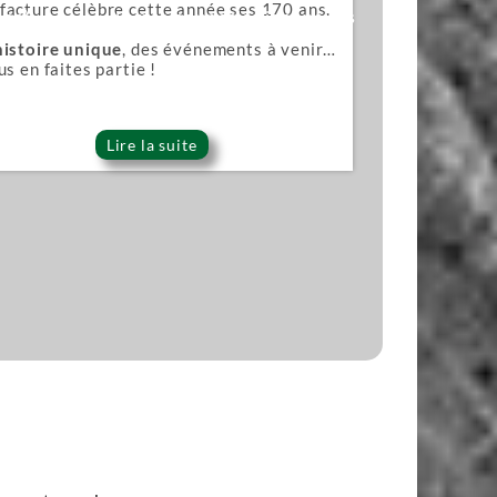
acture célèbre cette année ses 170 ans.
ana)
Lames pour scies japonaises
histoire unique
, des événements à venir…
us en faites partie !
Lire la suite