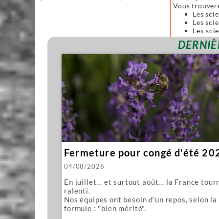
Vous trouver
Les sci
Les scie
Les sci
forgées
DERNIÈ
Toutes ces sc
Nous vous pro
Mawashi
Kughikii
Évidemment n
Fermeture pour congé d'été 20
04/08/2026
En juillet... et surtout août... la France tour
ralenti.
Nos équipes ont besoin d'un repos, selon la
formule : "bien mérité".