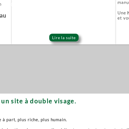
manuf
e
ie Or (Gold series)
Épée démoniaque (Onigat
Une
'au
et vo
Lire la suite
un site à double visage.
à part, plus riche, plus humain.