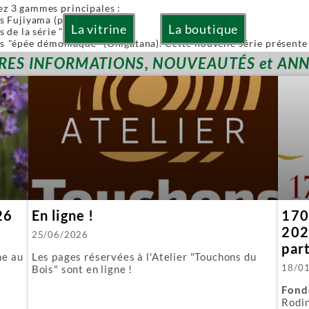
ez 3 gammes principales :
es Fujiyama (pliables)
La vitrine
La boutique
s de la série "Or" (Gold)
es "épée démoniaque" (Onigatana). Cette nouvelle série présente 
 à la main tout en conservant l'avantage d'une lame interchangea
RES INFORMATIONS, NOUVEAUTÉS et AN
ies sont à lames interchangeables.
posons aussi quelques produits spécifiques :
biki : l'équivalent japonais de nos scies à guichet.
 : parfaite pour araser les tenons.
ous fournissons aussi toutes les lames de rechange.
26
En ligne !
170 
202
25/06/2026
par
ne au
Les pages réservées à l'Atelier "Touchons du
18/0
Bois" sont en ligne !
Fond
Rodin