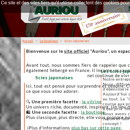
Ce site et des sites tiers qu'il utilise collectent des cookies p
Accueil
>
La boutique
> Scies Japonaises
Accueil
Bienvenue sur le
site officiel
"Auriou", un espac
Avant tout, nous sommes fiers de rappeler que c
également hébergé en France. Il incarne un savoi
Les scies jap
afin que l’artisanat traditionnel continue de viv
Scies japonaises
Notre entrepr
Nous diffusi
Ici, tout est pensé pour surprendre et séduire. C
d'ébénisterie
ce que vous allez adorer.
Aujourd'hui c
au tout. Le "
🔍
Une première facette
:
la vitrine
course aux pr
Un univers riche, documenté, inspirant. Un lieu 
à des prix "m
🛍️
Une seconde facette
:
la boutique
Nous avons ch
Plus classique, plus directe, elle vous propose no
Japon et fabr
concept !
ℹ️Plus d'informations
plus bas sur cette page
.