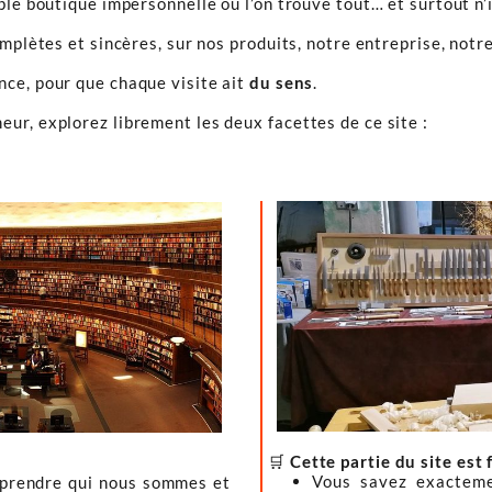
ple boutique impersonnelle où l’on trouve tout… et surtout n’
omplètes et sincères, sur nos produits, notre entreprise, notre
ence, pour que chaque visite ait
du sens
.
ur, explorez librement les deux facettes de ce site :
🛒
Cette partie du site est 
Vous savez exacteme
mprendre qui nous sommes et