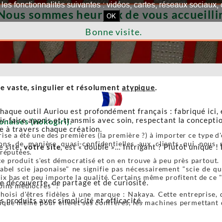
our les fonctionnalités suivantes : vidéos, cartes, réseaux socia
Nous sommes heureux de vous accueillir
OK
Bonne visite.
e vaste, singulier et résolument
atypique
.
haque outil Auriou est profondément français : fabriqué ici,
r-faire appris et transmis avec soin, respectant la conceptio
onaises (nokogiri).
re à travers chaque création.
ise a été une des premières (la première ?) à importer ce type d'o
ons de manière quasi-confidentielles aux clients qui nous r
e site,
votre site
, est « double »… Intrigant ? Plutôt unique ! 
 réputées.
e produit s'est démocratisé et on en trouve à peu près partout. 
label scie japonaise" ne signifie pas nécessairement "scie de 
ix bas et peu importe la qualité. Certains même profitent de ce 
de découverte, de partage et de curiosité.
oins médiocres" !
oisi d'êtres fidèles à une marque : Nakaya. Cette entreprise, 
s produits avec simplicité et efficacité.
ique même pour elle et ses confrères, les machines permettant de 