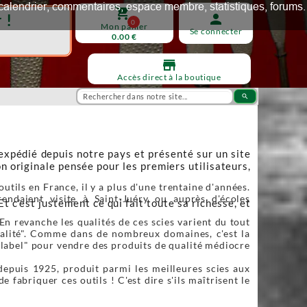
ux, calendrier, commentaires, espace membre, statistiques, forums.
shopping_cart
 !
person
0
Mon panier
Se connecter
0.00 €
store
Accès direct à la boutique
search
 expédié depuis notre pays et présenté sur un site
n originale pensée pour les premiers utilisateurs,
utils en France, il y a plus d'une trentaine d'années.
endaient visite à Saint-Juéry ou auprès d'écoles
Et c’est justement ce qui fait toute sa richesse, et
En revanche les qualités de ces scies varient du tout
qualité". Comme dans de nombreux domaines, c'est la
"label" pour vendre des produits de qualité médiocre
depuis 1925, produit parmi les meilleures scies aux
fabriquer ces outils ! C'est dire s'ils maîtrisent le