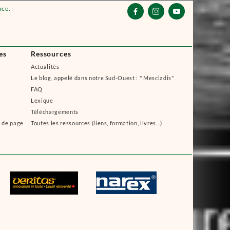
nce.



es
Ressources
Actualités
Le blog, appelé dans notre Sud-Ouest : " Mescladis"
FAQ
Lexique
Téléchargements
s de page
Toutes les ressources (liens, formation, livres...)