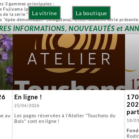
ez 3 gammes principales :
es Fujiyama (pliables)
La vitrine
La boutique
s de la série "Or" (Gold)
es "épée démoniaque" (Onigatana). Cette nouvelle série présente 
 à la main tout en conservant l'avantage d'une lame interchangea
RES INFORMATIONS, NOUVEAUTÉS et AN
ies sont à lames interchangeables.
posons aussi quelques produits spécifiques :
biki : l'équivalent japonais de nos scies à guichet.
 : parfaite pour araser les tenons.
ous fournissons aussi toutes les lames de rechange.
26
En ligne !
170 
202
25/06/2026
par
ne au
Les pages réservées à l'Atelier "Touchons du
18/0
Bois" sont en ligne !
Fond
Rodin