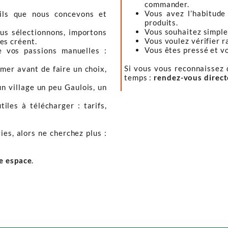
commander.
Vous avez l’habitude
tils que nous concevons et
produits.
Vous souhaitez simple
ous sélectionnons, importons
Vous voulez vérifier r
les créent.
Vous êtes pressé et vou
e vos passions manuelles :
Si vous vous reconnaissez d
mer avant de faire un choix,
temps :
rendez-vous direc
un village un peu Gaulois, un
iles à télécharger : tarifs,
ies, alors ne cherchez plus :
re espace
.