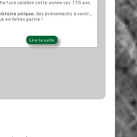
acture célèbre cette année ses 170 ans.
ana)
Lames pour scies japonaises
histoire unique
, des événements à venir…
us en faites partie !
Lire la suite