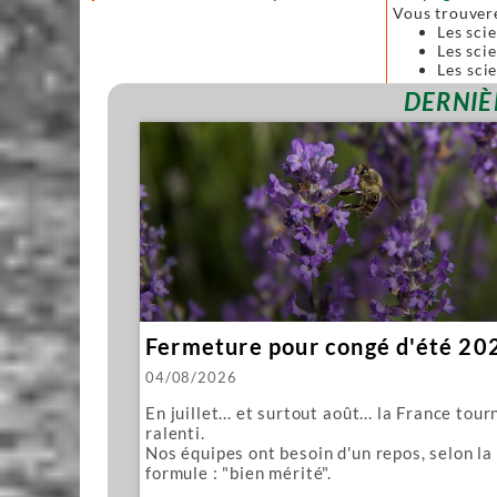
Vous trouver
Les sci
Les scie
Les sci
forgées
DERNIÈ
Toutes ces sc
Nous vous pro
Mawashi
Kughikii
Évidemment n
Fermeture pour congé d'été 20
04/08/2026
En juillet... et surtout août... la France tour
ralenti.
Nos équipes ont besoin d'un repos, selon la
formule : "bien mérité".