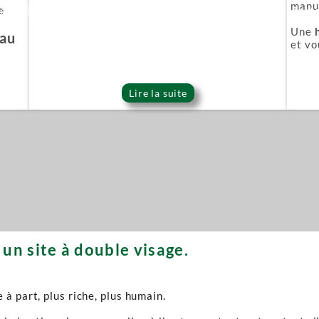
manuf
e
ie Or (Gold series)
Épée démoniaque (Onigat
Une
'au
et vo
Lire la suite
un site à double visage.
à part, plus riche, plus humain.