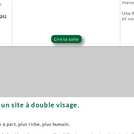
manuf
e
ie Or (Gold series)
Épée démoniaque (Onigat
Une
'au
et vo
Lire la suite
un site à double visage.
à part, plus riche, plus humain.