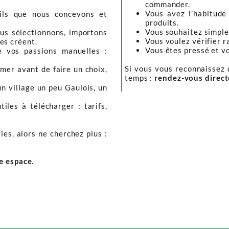
commander.
Vous avez l’habitude
tils que nous concevons et
produits.
Vous souhaitez simple
ous sélectionnons, importons
Vous voulez vérifier r
les créent.
Vous êtes pressé et vou
e vos passions manuelles :
Si vous vous reconnaissez d
mer avant de faire un choix,
temps :
rendez-vous direc
un village un peu Gaulois, un
iles à télécharger : tarifs,
ies, alors ne cherchez plus :
re espace
.