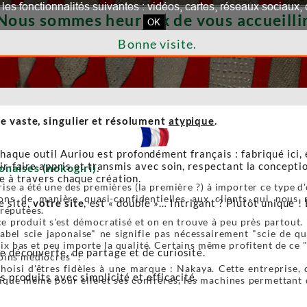
our les fonctionnalités suivantes : vidéos, cartes, réseaux socia
Nous sommes heureux de vous accueillir
OK
Bonne visite.
e vaste, singulier et résolument
atypique
.
haque outil Auriou est profondément français : fabriqué ici,
r-faire appris et transmis avec soin, respectant la conceptio
onaises (nokogiri).
re à travers chaque création.
ise a été une des premières (la première ?) à importer ce type d'o
ons de manière quasi-confidentielles aux clients qui nous r
e site,
votre site
, est « double »… Intrigant ? Plutôt unique ! 
 réputées.
e produit s'est démocratisé et on en trouve à peu près partout. 
label scie japonaise" ne signifie pas nécessairement "scie de 
ix bas et peu importe la qualité. Certains même profitent de ce 
de découverte, de partage et de curiosité.
oins médiocres" !
oisi d'êtres fidèles à une marque : Nakaya. Cette entreprise, 
s produits avec simplicité et efficacité.
ique même pour elle et ses confrères, les machines permettant de 