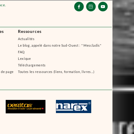
nce.



es
Ressources
Actualités
Le blog, appelé dans notre Sud-Ouest : " Mescladis"
FAQ
Lexique
Téléchargements
s de page
Toutes les ressources (liens, formation, livres...)