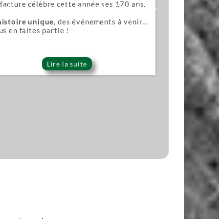
acture célèbre cette année ses 170 ans.
ana)
Lames pour scies japonaises
histoire unique
, des événements à venir…
us en faites partie !
Lire la suite