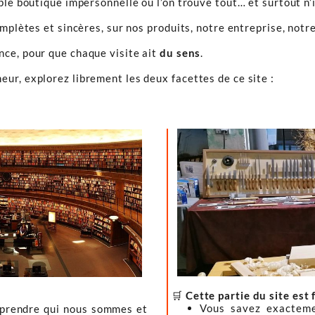
ple boutique impersonnelle où l’on trouve tout… et surtout n’
omplètes et sincères, sur nos produits, notre entreprise, notre
ence, pour que chaque visite ait
du sens
.
ur, explorez librement les deux facettes de ce site :
🛒
Cette partie du site est 
Vous savez exacteme
mprendre qui nous sommes et