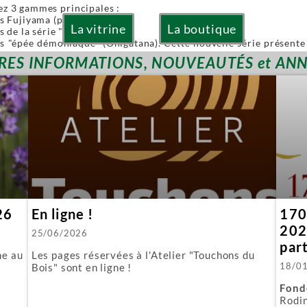
ez 3 gammes principales :
es Fujiyama (pliables)
La vitrine
La boutique
s de la série "Or" (Gold)
es "épée démoniaque" (Onigatana). Cette nouvelle série présente 
 à la main tout en conservant l'avantage d'une lame interchangea
RES INFORMATIONS, NOUVEAUTÉS et AN
ies sont à lames interchangeables.
posons aussi quelques produits spécifiques :
biki : l'équivalent japonais de nos scies à guichet.
 : parfaite pour araser les tenons.
ous fournissons aussi toutes les lames de rechange.
26
En ligne !
170 
202
25/06/2026
par
ne au
Les pages réservées à l'Atelier "Touchons du
18/0
Bois" sont en ligne !
Fond
Rodin