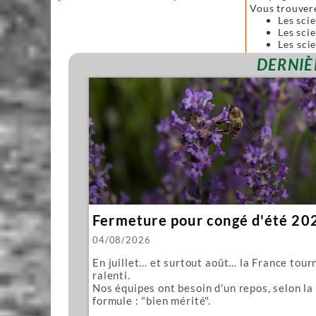
Vous trouver
Les sci
Les scie
Les sci
forgées
DERNIÈ
Toutes ces sc
Nous vous pro
Mawashi
Kughikii
Évidemment n
Fermeture pour congé d'été 20
04/08/2026
En juillet... et surtout août... la France tour
ralenti.
Nos équipes ont besoin d'un repos, selon la
formule : "bien mérité".