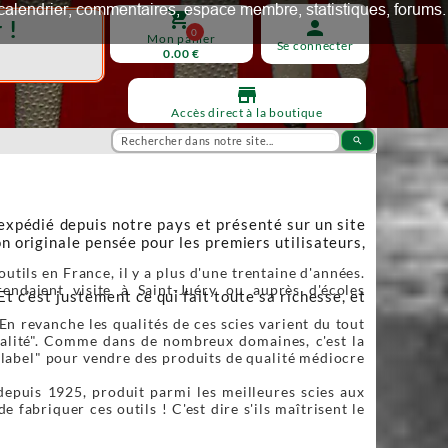
ux, calendrier, commentaires, espace membre, statistiques, forums.
shopping_cart
 !
person
0
Mon panier
Se connecter
0.00 €
store
Accès direct à la boutique
search
 expédié depuis notre pays et présenté sur un site
n originale pensée pour les premiers utilisateurs,
utils en France, il y a plus d'une trentaine d'années.
endaient visite à Saint-Juéry ou auprès d'écoles
Et c’est justement ce qui fait toute sa richesse, et
En revanche les qualités de ces scies varient du tout
qualité". Comme dans de nombreux domaines, c'est la
"label" pour vendre des produits de qualité médiocre
depuis 1925, produit parmi les meilleures scies aux
fabriquer ces outils ! C'est dire s'ils maîtrisent le