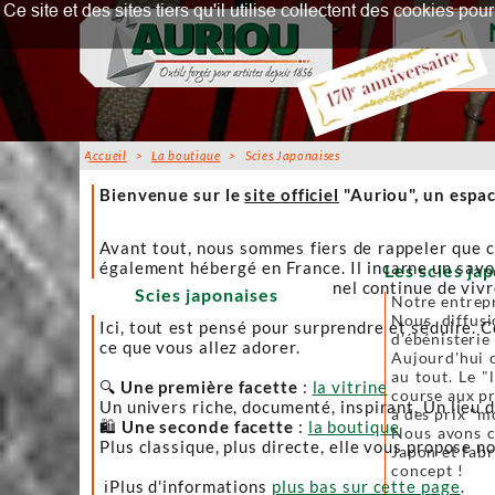
Ce site et des sites tiers qu'il utilise collectent des cookies p
Accueil
>
La boutique
> Scies Japonaises
Accueil
Bienvenue sur le
site officiel
"Auriou", un espac
Avant tout, nous sommes fiers de rappeler que c
également hébergé en France. Il incarne un savoi
Les scies jap
afin que l’artisanat traditionnel continue de viv
Scies japonaises
Notre entrepr
Nous diffusi
Ici, tout est pensé pour surprendre et séduire. C
d'ébénisterie
ce que vous allez adorer.
Aujourd'hui c
au tout. Le "
🔍
Une première facette
:
la vitrine
course aux pr
Un univers riche, documenté, inspirant. Un lieu 
à des prix "m
🛍️
Une seconde facette
:
la boutique
Nous avons ch
Plus classique, plus directe, elle vous propose no
Japon et fabr
concept !
ℹ️Plus d'informations
plus bas sur cette page
.