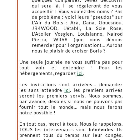
quelques comparses. Venez découvrir
qui sera là. Il se régaleront de vous
accueillir ! Vous voulez des noms ? Pas
de problème : voici leurs "pseudos" sur
L'Air du Bois : Ara, Dana, Gouesnou,
JB4WOOD, L'établi, La Scie Rose,
L'Atelier Vosgien, Louisianne, Nairod
Pierra, Wil68 (que nous devons
remercier pour l'organisation)... Aurons
nous le plaisir de croiser Boris ?
Une seule journée ne vous suffira pas pour
tout voir et entendre ! Pour les
hébergements, regardez
ici
.
Les invitations sont arrivées... demandez
les sans attendre
ici
. les premiers arrivés
seront les premiers servis. Nous sommes,
par avance, désolés si nous ne pouvons pas
fournir tout le monde... mais nous ferons
notre possible !
En tout cas, merci à tous. Nous le rappelons,
TOUS les intervenants sont
bénévoles
. Ils
prennent tous du temps sur leur congés,