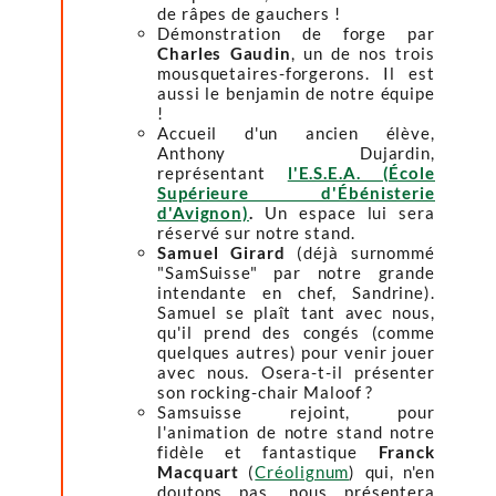
de râpes de gauchers !
Démonstration de forge par
Charles Gaudin
, un de nos trois
mousquetaires-forgerons. Il est
aussi le benjamin de notre équipe
!
Accueil d'un ancien élève,
Anthony Dujardin,
représentant
l'E.S.E.A. (École
Supérieure d'Ébénisterie
d'Avignon)
.
Un espace lui sera
réservé sur notre stand.
Samuel Girard
(déjà surnommé
"SamSuisse" par notre grande
intendante en chef, Sandrine).
Samuel se plaît tant avec nous,
qu'il prend des congés (comme
quelques autres) pour venir jouer
avec nous. Osera-t-il présenter
son rocking-chair Maloof ?
Samsuisse rejoint, pour
l'animation de notre stand notre
fidèle et fantastique
Franck
Macquart
(
Créolignum
) qui, n'en
doutons pas, nous présentera