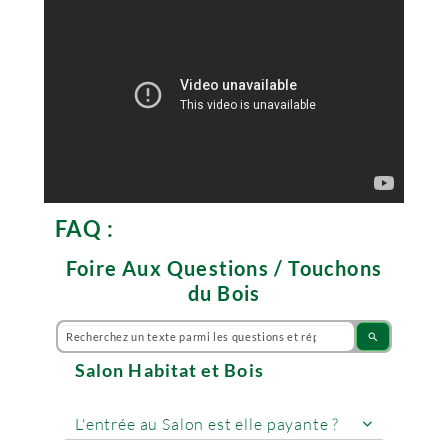
FAQ :
Foire Aux Questions / Touchons
du Bois
search
Salon Habitat et Bois
L'entrée au Salon est elle payante ?
