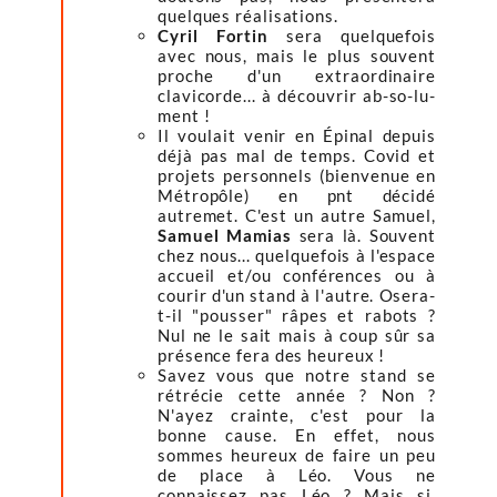
quelques réalisations.
Cyril Fortin
sera quelquefois
avec nous, mais le plus souvent
proche d'un extraordinaire
clavicorde... à découvrir ab-so-lu-
ment !
Il voulait venir en Épinal depuis
déjà pas mal de temps. Covid et
projets personnels (bienvenue en
Métropôle) en pnt décidé
autremet. C'est un autre Samuel,
Samuel Mamias
sera là. Souvent
chez nous... quelquefois à l'espace
accueil et/ou conférences ou à
courir d'un stand à l'autre. Osera-
t-il "pousser" râpes et rabots ?
Nul ne le sait mais à coup sûr sa
présence fera des heureux !
Savez vous que notre stand se
rétrécie cette année ? Non ?
N'ayez crainte, c'est pour la
bonne cause. En effet, nous
sommes heureux de faire un peu
de place à Léo. Vous ne
connaissez pas Léo ? Mais si,