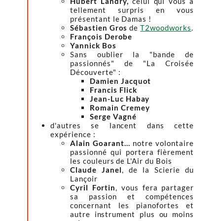
Hubert Landry,
celui qui vous a
tellement surpris en vous
présentant le Damas !
Sébastien Gros
de
T2woodworks
.
François Derobe
Yannick Bos
Sans oublier la "bande de
passionnés" de "La Croisée
Découverte" :
Damien Jacquot
Francis Flick
Jean-Luc Habay
Romain Cremey
Serge Vagné
d'autres se lancent dans cette
expérience :
Alain Goarant...
notre volontaire
passionné qui portera fièrement
les couleurs de L'Air du Bois
Claude Janel
, de la Scierie du
Lançoir
Cyril Fortin
, vous fera partager
sa passion et compétences
concernant les pianofortes et
autre instrument plus ou moins