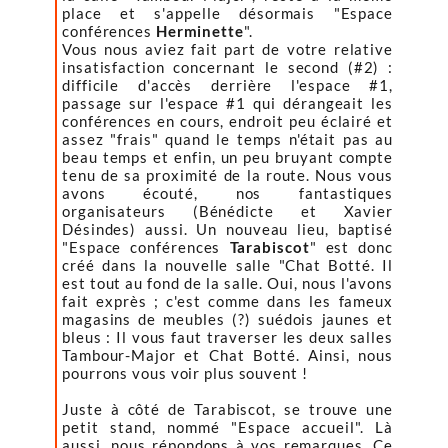
place et s'appelle désormais "Espace
conférences
Herminette
".
Vous nous aviez fait part de votre relative
insatisfaction concernant le second (#2) :
difficile d'accès derrière l'espace #1,
passage sur l'espace #1 qui dérangeait les
conférences en cours, endroit peu éclairé et
assez "frais" quand le temps n'était pas au
beau temps et enfin, un peu bruyant compte
tenu de sa proximité de la route. Nous vous
avons écouté, nos fantastiques
organisateurs (Bénédicte et Xavier
Désindes) aussi. Un nouveau lieu, baptisé
"Espace conférences
Tarabiscot
" est donc
créé dans la nouvelle salle "Chat Botté. Il
est tout au fond de la salle. Oui, nous l'avons
fait exprès ; c'est comme dans les fameux
magasins de meubles (?) suédois jaunes et
bleus : Il vous faut traverser les deux salles
Tambour-Major et Chat Botté. Ainsi, nous
pourrons vous voir plus souvent !
Juste à côté de Tarabiscot, se trouve une
petit stand, nommé "Espace accueil". Là
aussi, nous répondons à vos remarques. Ce