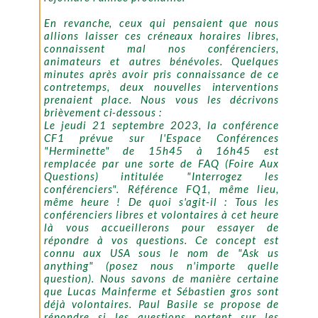
En revanche, ceux qui pensaient que nous
allions laisser ces créneaux horaires libres,
connaissent mal nos conférenciers,
animateurs et autres bénévoles. Quelques
minutes après avoir pris connaissance de ce
contretemps, deux nouvelles interventions
prenaient place. Nous vous les décrivons
brièvement ci-dessous :
Le jeudi 21 septembre 2023, la conférence
CF1 prévue sur l'Espace Conférences
"Herminette" de 15h45 à 16h45 est
remplacée par une sorte de FAQ (Foire Aux
Questions) intitulée "Interrogez les
conférenciers". Référence FQ1, même lieu,
même heure ! De quoi s'agit-il : Tous les
conférenciers libres et volontaires à cet heure
là vous accueillerons pour essayer de
répondre à vos questions. Ce concept est
connu aux USA sous le nom de "Ask us
anything" (posez nous n'importe quelle
question). Nous savons de manière certaine
que Lucas Mainferme et Sébastien gros sont
déjà volontaires. Paul Basile se propose de
répondre si les questions portent sur les