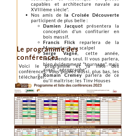
capables et architecture navale au
XVIIIème siècle".
Nos amis de
la Croisée Découverte
participent de plus belle :
Damien Jacquot
présentera la
conception d'un confiturier en
bois massif.
Francis Flick
reparlera de la
Le programme des
Marqueterie au scalpel
Serge Vagné
, cette année,
conférences
interviendra seul. Il vous parlera,
bien évidemment "tournage", mais
Voici le programme et la liste des
aussi, "aérographe".
conférences. Vous pouvez aussi, plus bas, les
Romain Cremey
parlera de ce
télécharger.
qu'il maîtrise: les Tiny Houses
Sacha Tognoli
vous présentera un
thème qui en intéressera plus
d'un : Devenir Artisan d'Art
Aujourd'hui.
Sixtine Franque
parlera de son
vécu : Le parcours d'une
apprentie menuisière.
Enfin... nous l'attendions depuis
longtemps :
Serge Thérond
,
fraîchement retraité de l'ESEA, nous