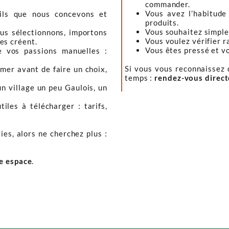
commander.
Vous avez l’habitude
tils que nous concevons et
produits.
Vous souhaitez simple
ous sélectionnons, importons
Vous voulez vérifier r
les créent.
Vous êtes pressé et vou
e vos passions manuelles :
Si vous vous reconnaissez d
mer avant de faire un choix,
temps :
rendez-vous direc
un village un peu Gaulois, un
iles à télécharger : tarifs,
ies, alors ne cherchez plus :
re espace
.