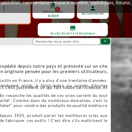
ux, calendrier, commentaires, espace membre, statistiques, forums.
shopping_cart
 !
person
0
Mon panier
Se connecter
0.00 €
store
Accès direct à la boutique
search
 expédié depuis notre pays et présenté sur un site
n originale pensée pour les premiers utilisateurs,
utils en France, il y a plus d'une trentaine d'années.
endaient visite à Saint-Juéry ou auprès d'écoles
Et c’est justement ce qui fait toute sa richesse, et
En revanche les qualités de ces scies varient du tout
qualité". Comme dans de nombreux domaines, c'est la
"label" pour vendre des produits de qualité médiocre
depuis 1925, produit parmi les meilleures scies aux
fabriquer ces outils ! C'est dire s'ils maîtrisent le