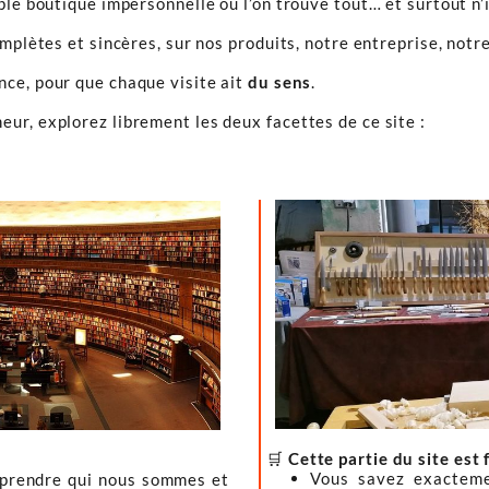
ple boutique impersonnelle où l’on trouve tout… et surtout n’
omplètes et sincères, sur nos produits, notre entreprise, notre
ence, pour que chaque visite ait
du sens
.
ur, explorez librement les deux facettes de ce site :
🛒
Cette partie du site est 
Vous savez exacteme
mprendre qui nous sommes et