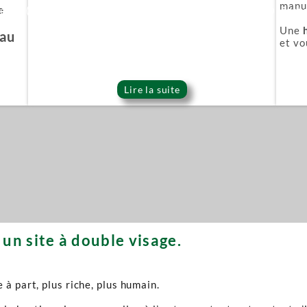
manuf
e
ie Or (Gold series)
Épée démoniaque (Onigat
Une
'au
et vo
Lire la suite
un site à double visage.
à part, plus riche, plus humain.