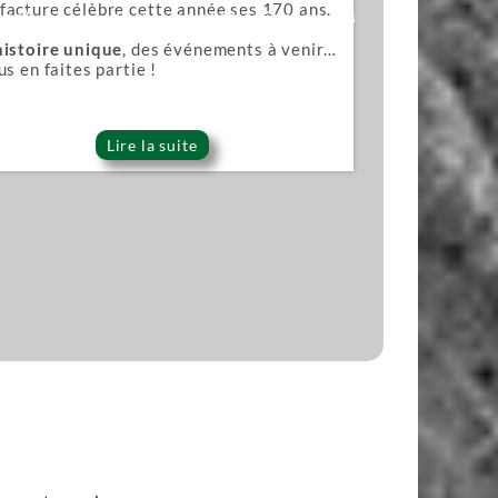
acture célèbre cette année ses 170 ans.
ana)
Lames pour scies japonaises
histoire unique
, des événements à venir…
us en faites partie !
Lire la suite