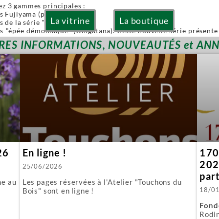
ez 3 gammes principales :
es Fujiyama (pliables)
La vitrine
La boutique
s de la série "Or" (Gold)
es "épée démoniaque" (Onigatana). Cette nouvelle série présente 
 à la main tout en conservant l'avantage d'une lame interchangea
RES INFORMATIONS, NOUVEAUTÉS et AN
ies sont à lames interchangeables.
posons aussi quelques produits spécifiques :
biki : l'équivalent japonais de nos scies à guichet.
 : parfaite pour araser les tenons.
ous fournissons aussi toutes les lames de rechange.
26
En ligne !
170 
202
25/06/2026
par
ne au
Les pages réservées à l'Atelier "Touchons du
18/0
Bois" sont en ligne !
Fond
Rodin