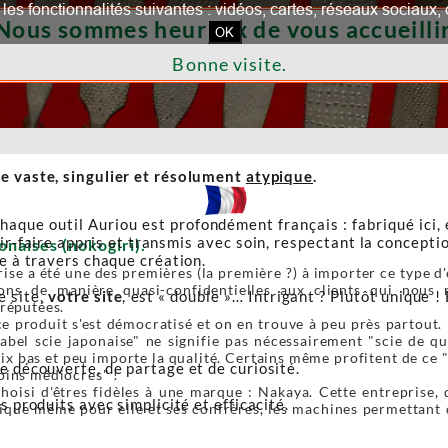
our les fonctionnalités suivantes : vidéos, cartes, réseaux socia
Nous sommes heureux de vous accueillir
OK
Bonne visite.
e vaste, singulier et résolument
atypique
.
haque outil Auriou est profondément français : fabriqué ici,
r-faire appris et transmis avec soin, respectant la conceptio
onaises (nokogiri).
re à travers chaque création.
ise a été une des premières (la première ?) à importer ce type d'o
ons de manière quasi-confidentielles aux clients qui nous r
e site,
votre site
, est « double »… Intrigant ? Plutôt unique ! 
 réputées.
e produit s'est démocratisé et on en trouve à peu près partout. 
label scie japonaise" ne signifie pas nécessairement "scie de 
ix bas et peu importe la qualité. Certains même profitent de ce 
de découverte, de partage et de curiosité.
oins médiocres" !
oisi d'êtres fidèles à une marque : Nakaya. Cette entreprise, 
s produits avec simplicité et efficacité.
ique même pour elle et ses confrères, les machines permettant de 