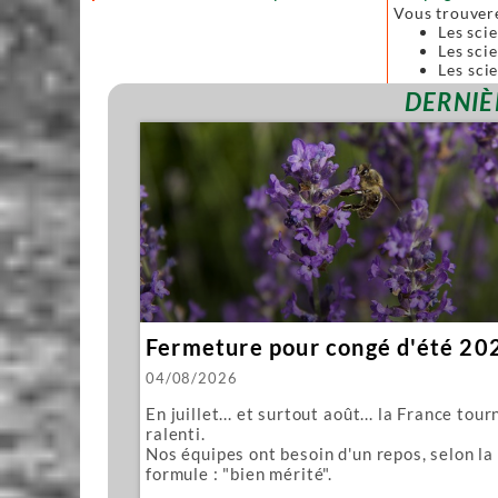
Vous trouver
Les sci
Les scie
Les sci
forgées
DERNIÈ
Toutes ces sc
Nous vous pro
Mawashi
Kughikii
Évidemment n
Fermeture pour congé d'été 20
04/08/2026
En juillet... et surtout août... la France tour
ralenti.
Nos équipes ont besoin d'un repos, selon la
formule : "bien mérité".