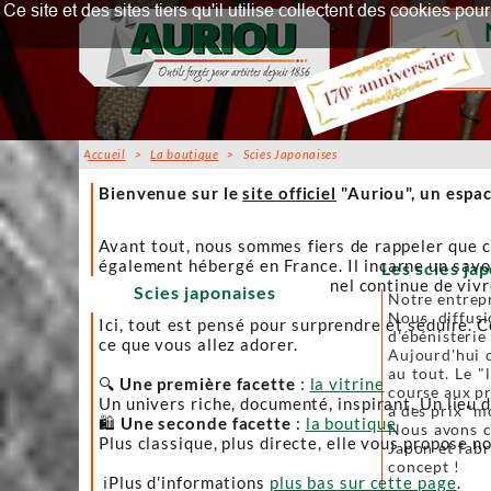
Ce site et des sites tiers qu'il utilise collectent des cookies p
Accueil
>
La boutique
> Scies Japonaises
Accueil
Bienvenue sur le
site officiel
"Auriou", un espac
Avant tout, nous sommes fiers de rappeler que c
également hébergé en France. Il incarne un savoi
Les scies jap
afin que l’artisanat traditionnel continue de viv
Scies japonaises
Notre entrepr
Nous diffusi
Ici, tout est pensé pour surprendre et séduire. C
d'ébénisterie
ce que vous allez adorer.
Aujourd'hui c
au tout. Le "
🔍
Une première facette
:
la vitrine
course aux pr
Un univers riche, documenté, inspirant. Un lieu 
à des prix "m
🛍️
Une seconde facette
:
la boutique
Nous avons ch
Plus classique, plus directe, elle vous propose no
Japon et fabr
concept !
ℹ️Plus d'informations
plus bas sur cette page
.