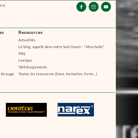
nce.



es
Ressources
Actualités
Le blog, appelé dans notre Sud-Ouest : " Mescladis"
FAQ
Lexique
Téléchargements
s de page
Toutes les ressources (liens, formation, livres...)