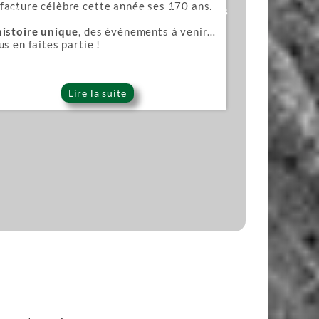
acture célèbre cette année ses 170 ans.
ana)
Lames pour scies japonaises
histoire unique
, des événements à venir…
us en faites partie !
Lire la suite