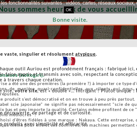
our les fonctionnalités suivantes : vidéos, cartes, réseaux socia
Nous sommes heureux de vous accueillir
OK
Bonne visite.
e vaste, singulier et résolument
atypique
.
haque outil Auriou est profondément français : fabriqué ici,
r-faire appris et transmis avec soin, respectant la conceptio
onaises (nokogiri).
re à travers chaque création.
ise a été une des premières (la première ?) à importer ce type d'o
ons de manière quasi-confidentielles aux clients qui nous r
e site,
votre site
, est « double »… Intrigant ? Plutôt unique ! 
 réputées.
e produit s'est démocratisé et on en trouve à peu près partout. 
label scie japonaise" ne signifie pas nécessairement "scie de 
ix bas et peu importe la qualité. Certains même profitent de ce 
de découverte, de partage et de curiosité.
oins médiocres" !
oisi d'êtres fidèles à une marque : Nakaya. Cette entreprise, 
s produits avec simplicité et efficacité.
ique même pour elle et ses confrères, les machines permettant de 