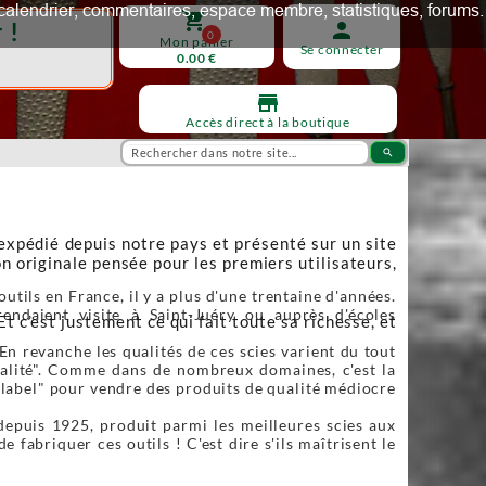
ux, calendrier, commentaires, espace membre, statistiques, forums.
shopping_cart
 !
person
0
Mon panier
Se connecter
0.00 €
store
Accès direct à la boutique
search
 expédié depuis notre pays et présenté sur un site
n originale pensée pour les premiers utilisateurs,
utils en France, il y a plus d'une trentaine d'années.
endaient visite à Saint-Juéry ou auprès d'écoles
Et c’est justement ce qui fait toute sa richesse, et
En revanche les qualités de ces scies varient du tout
qualité". Comme dans de nombreux domaines, c'est la
"label" pour vendre des produits de qualité médiocre
depuis 1925, produit parmi les meilleures scies aux
fabriquer ces outils ! C'est dire s'ils maîtrisent le