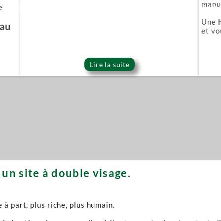
manuf
e
ie Or (Gold series)
Épée démoniaque (Onigat
Une
'au
et vo
Lire la suite
un site à double visage.
à part, plus riche, plus humain.