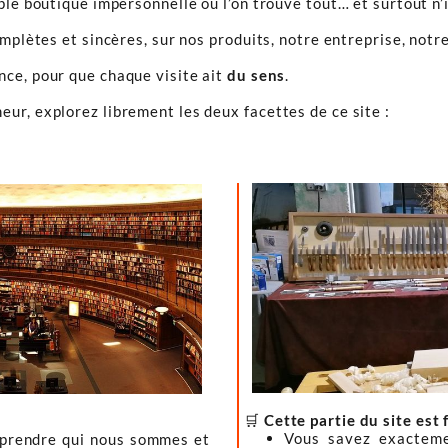
ple boutique impersonnelle où l’on trouve tout… et surtout n’
omplètes et sincères, sur nos produits, notre entreprise, notre
ence, pour que chaque visite ait
du sens
.
ur, explorez librement les deux facettes de ce site :
🛒
Cette partie du site est 
Vous savez exacteme
mprendre qui nous sommes et