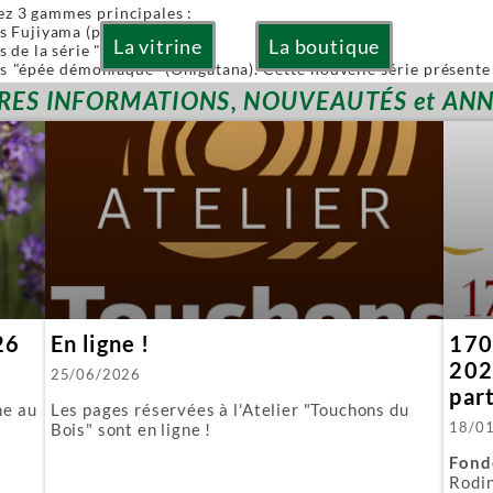
ez 3 gammes principales :
es Fujiyama (pliables)
La vitrine
La boutique
s de la série "Or" (Gold)
es "épée démoniaque" (Onigatana). Cette nouvelle série présente 
 à la main tout en conservant l'avantage d'une lame interchangea
RES INFORMATIONS, NOUVEAUTÉS et AN
ies sont à lames interchangeables.
posons aussi quelques produits spécifiques :
biki : l'équivalent japonais de nos scies à guichet.
 : parfaite pour araser les tenons.
ous fournissons aussi toutes les lames de rechange.
26
En ligne !
170 
202
25/06/2026
par
ne au
Les pages réservées à l'Atelier "Touchons du
18/0
Bois" sont en ligne !
Fond
Rodin