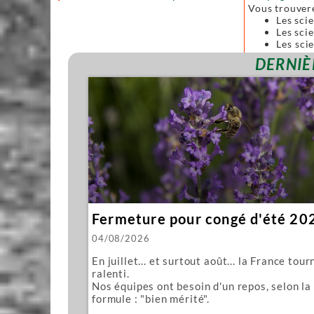
Vous trouver
Les sci
Les scie
Les sci
forgées
DERNIÈ
Toutes ces sc
Nous vous pro
Mawashi
Kughikii
Évidemment n
Fermeture pour congé d'été 20
04/08/2026
En juillet... et surtout août... la France tour
ralenti.
Nos équipes ont besoin d'un repos, selon la
formule : "bien mérité".