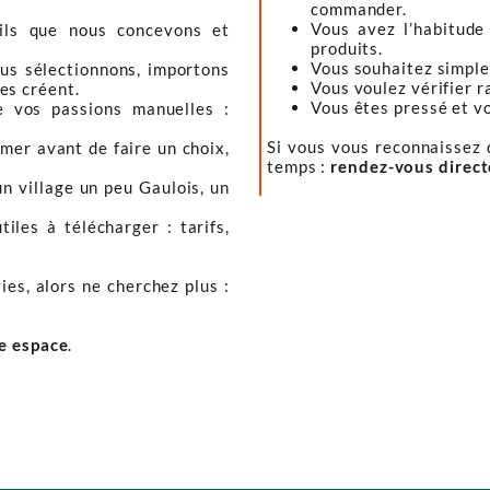
commander.
Vous avez l’habitude
tils que nous concevons et
produits.
Vous souhaitez simple
ous sélectionnons, importons
Vous voulez vérifier r
les créent.
Vous êtes pressé et vou
e vos passions manuelles :
Si vous vous reconnaissez d
mer avant de faire un choix,
temps :
rendez-vous direc
un village un peu Gaulois, un
iles à télécharger : tarifs,
ies, alors ne cherchez plus :
re espace
.