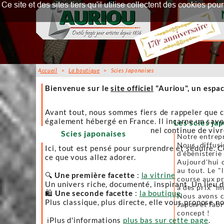
Ce site et des sites tiers qu'il utilise collectent des cookies p
Accueil
>
La boutique
> Scies Japonaises
Accueil
Bienvenue sur le
site officiel
"Auriou", un espac
Avant tout, nous sommes fiers de rappeler que c
également hébergé en France. Il incarne un savoi
Les scies jap
afin que l’artisanat traditionnel continue de viv
Scies japonaises
Notre entrepr
Nous diffusi
Ici, tout est pensé pour surprendre et séduire. C
d'ébénisterie
ce que vous allez adorer.
Aujourd'hui c
au tout. Le "
🔍
Une première facette
:
la vitrine
course aux pr
Un univers riche, documenté, inspirant. Un lieu 
à des prix "m
🛍️
Une seconde facette
:
la boutique
Nous avons ch
Plus classique, plus directe, elle vous propose no
Japon et fabr
concept !
ℹ️Plus d'informations
plus bas sur cette page
.