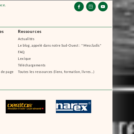
nce.



es
Ressources
Actualités
Le blog, appelé dans notre Sud-Ouest : " Mescladis"
FAQ
Lexique
Téléchargements
s de page
Toutes les ressources (liens, formation, livres...)