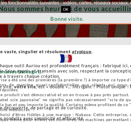
our les fonctionnalités suivantes : vidéos, cartes, réseaux socia
Nous sommes heureux de vous accueillir
OK
Bonne visite.
e vaste, singulier et résolument
atypique
.
haque outil Auriou est profondément français : fabriqué ici,
r-faire appris et transmis avec soin, respectant la conceptio
onaises (nokogiri).
re à travers chaque création.
ise a été une des premières (la première ?) à importer ce type d'o
ons de manière quasi-confidentielles aux clients qui nous r
e site,
votre site
, est « double »… Intrigant ? Plutôt unique ! 
 réputées.
e produit s'est démocratisé et on en trouve à peu près partout. 
label scie japonaise" ne signifie pas nécessairement "scie de 
ix bas et peu importe la qualité. Certains même profitent de ce 
de découverte, de partage et de curiosité.
oins médiocres" !
oisi d'êtres fidèles à une marque : Nakaya. Cette entreprise, 
s produits avec simplicité et efficacité.
ique même pour elle et ses confrères, les machines permettant de 