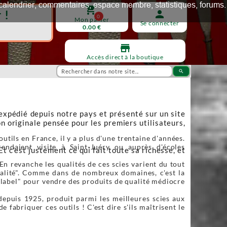
ux, calendrier, commentaires, espace membre, statistiques, forums.
shopping_cart
 !
person
0
Mon panier
Se connecter
0.00 €
store
Accès direct à la boutique
search
 expédié depuis notre pays et présenté sur un site
n originale pensée pour les premiers utilisateurs,
utils en France, il y a plus d'une trentaine d'années.
endaient visite à Saint-Juéry ou auprès d'écoles
Et c’est justement ce qui fait toute sa richesse, et
En revanche les qualités de ces scies varient du tout
qualité". Comme dans de nombreux domaines, c'est la
"label" pour vendre des produits de qualité médiocre
depuis 1925, produit parmi les meilleures scies aux
fabriquer ces outils ! C'est dire s'ils maîtrisent le