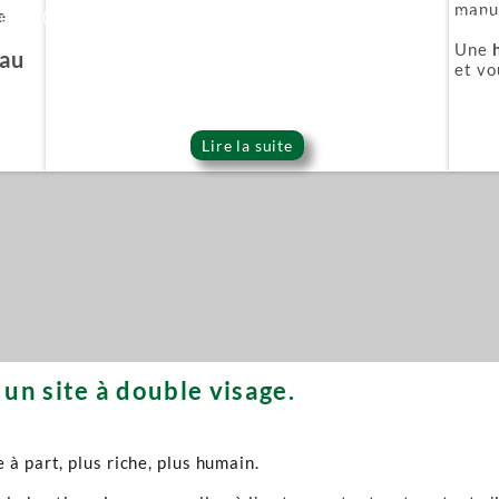
manuf
e
ie Or (Gold series)
Épée démoniaque (Onigat
Une
'au
et vo
Lire la suite
un site à double visage.
à part, plus riche, plus humain.