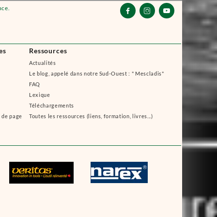
nce.



es
Ressources
Actualités
Le blog, appelé dans notre Sud-Ouest : " Mescladis"
FAQ
Lexique
Téléchargements
s de page
Toutes les ressources (liens, formation, livres...)