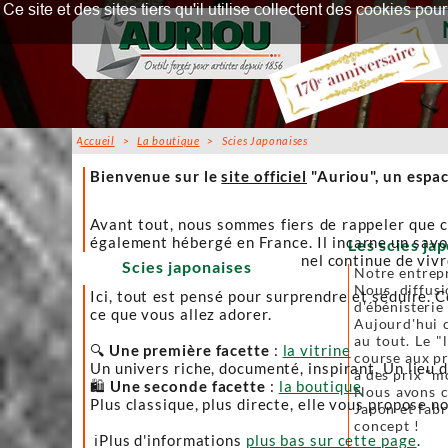
Ce site et des sites tiers qu'il utilise collectent des cookies p
Accueil
>
La boutique
> Scies Japonaises
Accueil
Bienvenue sur le
site officiel
"Auriou", un espac
Avant tout, nous sommes fiers de rappeler que c
également hébergé en France. Il incarne un savoi
Les scies jap
afin que l’artisanat traditionnel continue de viv
Scies japonaises
Notre entrepr
Nous diffusi
Ici, tout est pensé pour surprendre et séduire. C
d'ébénisterie
ce que vous allez adorer.
Aujourd'hui c
au tout. Le "
🔍
Une première facette
:
la vitrine
course aux pr
Un univers riche, documenté, inspirant. Un lieu 
à des prix "m
🛍️
Une seconde facette
:
la boutique
Nous avons ch
Plus classique, plus directe, elle vous propose no
Japon et fabr
concept !
ℹ️Plus d'informations
plus bas sur cette page
.