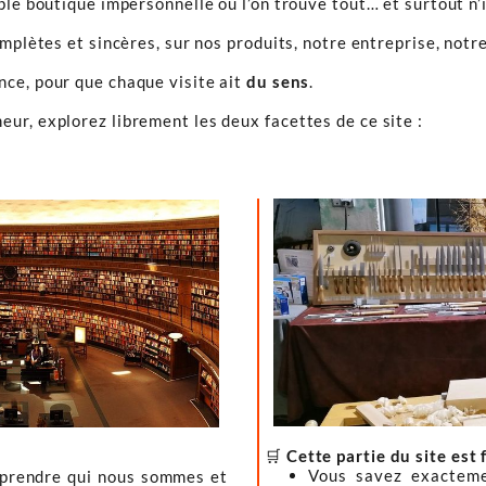
ple boutique impersonnelle où l’on trouve tout… et surtout n’
omplètes et sincères, sur nos produits, notre entreprise, notre
ence, pour que chaque visite ait
du sens
.
ur, explorez librement les deux facettes de ce site :
🛒
Cette partie du site est 
Vous savez exacteme
mprendre qui nous sommes et