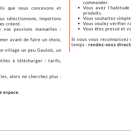
commander.
Vous avez l’habitude
tils que nous concevons et
produits.
Vous souhaitez simple
ous sélectionnons, importons
Vous voulez vérifier r
les créent.
Vous êtes pressé et vou
e vos passions manuelles :
Si vous vous reconnaissez d
mer avant de faire un choix,
temps :
rendez-vous direc
un village un peu Gaulois, un
iles à télécharger : tarifs,
ies, alors ne cherchez plus :
re espace
.