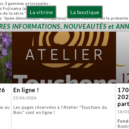
ez 3 gammes principales :
es Fujiyama (pliables)
La vitrine
La boutique
s de la série "Or" (Gold)
es "épée démoniaque" (Onigatana). Cette nouvelle série présente 
 à la main tout en conservant l'avantage d'une lame interchangea
RES INFORMATIONS, NOUVEAUTÉS et AN
ies sont à lames interchangeables.
posons aussi quelques produits spécifiques :
biki : l'équivalent japonais de nos scies à guichet.
 : parfaite pour araser les tenons.
ous fournissons aussi toutes les lames de rechange.
26
En ligne !
170 
202
25/06/2026
par
ne au
Les pages réservées à l'Atelier "Touchons du
18/0
Bois" sont en ligne !
Fond
Rodin