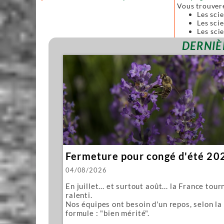
Vous trouver
Les sci
Les scie
Les sci
forgées
DERNIÈ
Toutes ces sc
Nous vous pro
Mawashi
Kughikii
Évidemment n
Fermeture pour congé d'été 20
04/08/2026
En juillet... et surtout août... la France tour
ralenti.
Nos équipes ont besoin d'un repos, selon la
formule : "bien mérité".