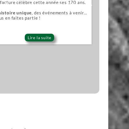
acture célèbre cette année ses 170 ans.
ana)
Lames pour scies japonaises
histoire unique
, des événements à venir…
us en faites partie !
Lire la suite