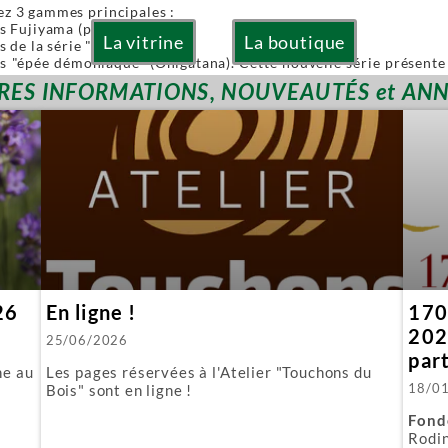
ez 3 gammes principales :
es Fujiyama (pliables)
La vitrine
La boutique
s de la série "Or" (Gold)
es "épée démoniaque" (Onigatana). Cette nouvelle série présente 
 à la main tout en conservant l'avantage d'une lame interchangea
RES INFORMATIONS, NOUVEAUTÉS et AN
ies sont à lames interchangeables.
posons aussi quelques produits spécifiques :
biki : l'équivalent japonais de nos scies à guichet.
 : parfaite pour araser les tenons.
ous fournissons aussi toutes les lames de rechange.
26
En ligne !
170 
202
25/06/2026
par
ne au
Les pages réservées à l'Atelier "Touchons du
18/0
Bois" sont en ligne !
Fond
Rodin