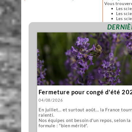
Vous trouver
Les sci
Les scie
Les sci
forgées
DERNIÈ
Toutes ces sc
Nous vous pro
Mawashi
Kughikii
Évidemment n
Fermeture pour congé d'été 20
04/08/2026
En juillet... et surtout août... la France tour
ralenti.
Nos équipes ont besoin d'un repos, selon la
formule : "bien mérité".