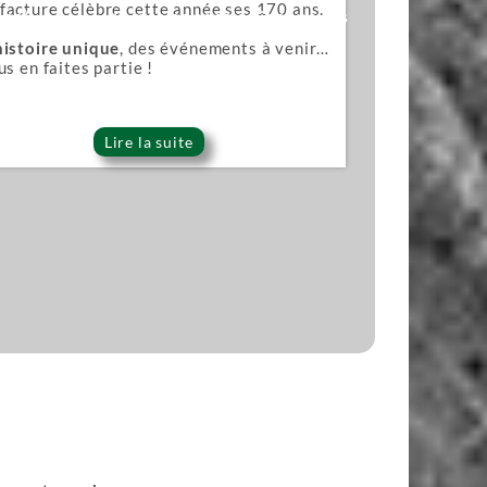
acture célèbre cette année ses 170 ans.
ana)
Lames pour scies japonaises
histoire unique
, des événements à venir…
us en faites partie !
Lire la suite