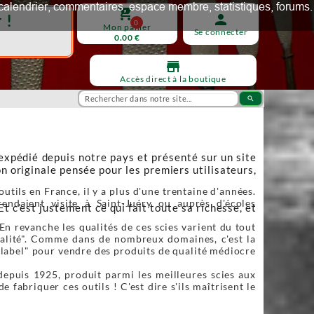
ux, calendrier, commentaires, espace membre, statistiques, forums.
shopping_cart
 !
person
0
Mon panier
Se connecter
0.00 €
store
Accès direct à la boutique
search
 expédié depuis notre pays et présenté sur un site
n originale pensée pour les premiers utilisateurs,
utils en France, il y a plus d'une trentaine d'années.
endaient visite à Saint-Juéry ou auprès d'écoles
Et c’est justement ce qui fait toute sa richesse, et
En revanche les qualités de ces scies varient du tout
qualité". Comme dans de nombreux domaines, c'est la
"label" pour vendre des produits de qualité médiocre
depuis 1925, produit parmi les meilleures scies aux
fabriquer ces outils ! C'est dire s'ils maîtrisent le