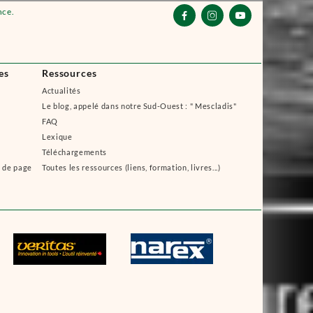
nce.



es
Ressources
Actualités
Le blog, appelé dans notre Sud-Ouest : " Mescladis"
FAQ
Lexique
Téléchargements
s de page
Toutes les ressources (liens, formation, livres...)