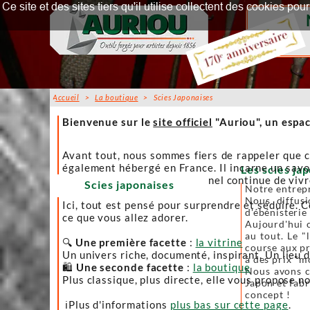
Ce site et des sites tiers qu'il utilise collectent des cookies p
Accueil
>
La boutique
> Scies Japonaises
Accueil
Bienvenue sur le
site officiel
"Auriou", un espac
Avant tout, nous sommes fiers de rappeler que c
également hébergé en France. Il incarne un savoi
Les scies jap
afin que l’artisanat traditionnel continue de viv
Scies japonaises
Notre entrepr
Nous diffusi
Ici, tout est pensé pour surprendre et séduire. C
d'ébénisterie
ce que vous allez adorer.
Aujourd'hui c
au tout. Le "
🔍
Une première facette
:
la vitrine
course aux pr
Un univers riche, documenté, inspirant. Un lieu 
à des prix "m
🛍️
Une seconde facette
:
la boutique
Nous avons ch
Plus classique, plus directe, elle vous propose no
Japon et fabr
concept !
ℹ️Plus d'informations
plus bas sur cette page
.