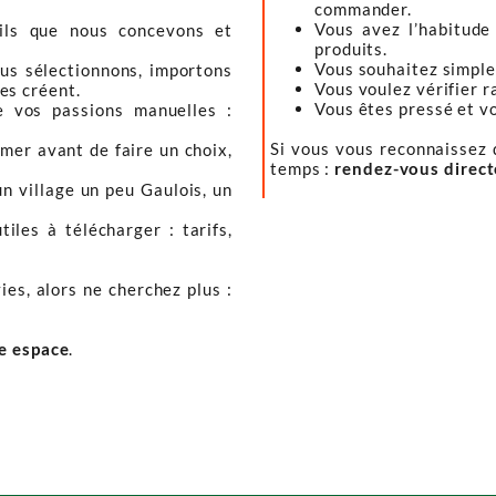
commander.
Vous avez l’habitude
tils que nous concevons et
produits.
Vous souhaitez simple
ous sélectionnons, importons
Vous voulez vérifier r
les créent.
Vous êtes pressé et vou
e vos passions manuelles :
Si vous vous reconnaissez d
mer avant de faire un choix,
temps :
rendez-vous direc
un village un peu Gaulois, un
iles à télécharger : tarifs,
ies, alors ne cherchez plus :
re espace
.