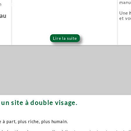
manuf
e
ie Or (Gold series)
Épée démoniaque (Onigat
Une
'au
et vo
Lire la suite
un site à double visage.
à part, plus riche, plus humain.