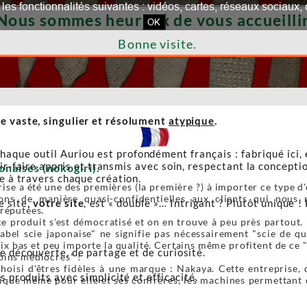
our les fonctionnalités suivantes : vidéos, cartes, réseaux socia
Nous sommes heureux de vous accueillir
OK
Bonne visite.
e vaste, singulier et résolument
atypique
.
haque outil Auriou est profondément français : fabriqué ici,
r-faire appris et transmis avec soin, respectant la conceptio
onaises (nokogiri).
re à travers chaque création.
ise a été une des premières (la première ?) à importer ce type d'o
ons de manière quasi-confidentielles aux clients qui nous r
e site,
votre site
, est « double »… Intrigant ? Plutôt unique ! 
 réputées.
e produit s'est démocratisé et on en trouve à peu près partout. 
label scie japonaise" ne signifie pas nécessairement "scie de 
ix bas et peu importe la qualité. Certains même profitent de ce 
de découverte, de partage et de curiosité.
oins médiocres" !
oisi d'êtres fidèles à une marque : Nakaya. Cette entreprise, 
s produits avec simplicité et efficacité.
ique même pour elle et ses confrères, les machines permettant de 