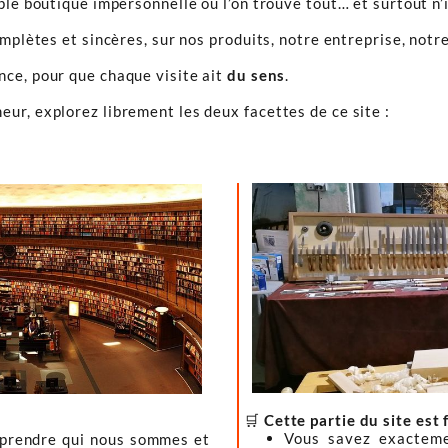
ple boutique impersonnelle où l’on trouve tout… et surtout n’
omplètes et sincères, sur nos produits, notre entreprise, notre
ence, pour que chaque visite ait
du sens
.
ur, explorez librement les deux facettes de ce site :
🛒
Cette partie du site est 
Vous savez exacteme
mprendre qui nous sommes et