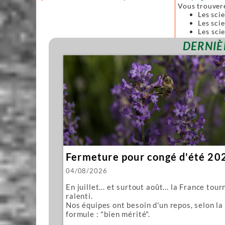
Vous trouver
Les sci
Les scie
Les sci
forgées
DERNIÈ
Toutes ces sc
Nous vous pro
Mawashi
Kughikii
Évidemment n
Fermeture pour congé d'été 20
04/08/2026
En juillet... et surtout août... la France tour
ralenti.
Nos équipes ont besoin d'un repos, selon la
formule : "bien mérité".