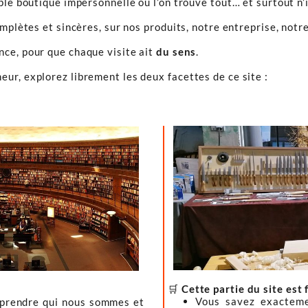
ple boutique impersonnelle où l’on trouve tout… et surtout n’
omplètes et sincères, sur nos produits, notre entreprise, notre
ence, pour que chaque visite ait
du sens
.
ur, explorez librement les deux facettes de ce site :
🛒
Cette partie du site est 
Vous savez exacteme
mprendre qui nous sommes et