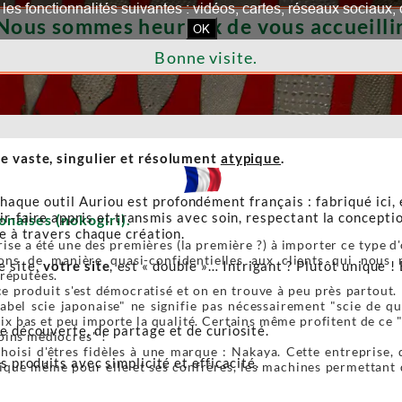
our les fonctionnalités suivantes : vidéos, cartes, réseaux socia
Nous sommes heureux de vous accueillir
OK
Bonne visite.
e vaste, singulier et résolument
atypique
.
haque outil Auriou est profondément français : fabriqué ici,
r-faire appris et transmis avec soin, respectant la conceptio
onaises (nokogiri).
re à travers chaque création.
ise a été une des premières (la première ?) à importer ce type d'o
ons de manière quasi-confidentielles aux clients qui nous r
e site,
votre site
, est « double »… Intrigant ? Plutôt unique ! 
 réputées.
e produit s'est démocratisé et on en trouve à peu près partout. 
label scie japonaise" ne signifie pas nécessairement "scie de 
ix bas et peu importe la qualité. Certains même profitent de ce 
de découverte, de partage et de curiosité.
oins médiocres" !
oisi d'êtres fidèles à une marque : Nakaya. Cette entreprise, 
s produits avec simplicité et efficacité.
ique même pour elle et ses confrères, les machines permettant de 