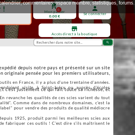
ux, calendrier, commentaires, espace membre, statistiques, forums.
shopping_cart
 !
person
0
Mon panier
Se connecter
0.00 €
store
Accès direct à la boutique
search
 expédié depuis notre pays et présenté sur un site
n originale pensée pour les premiers utilisateurs,
utils en France, il y a plus d'une trentaine d'années.
endaient visite à Saint-Juéry ou auprès d'écoles
Et c’est justement ce qui fait toute sa richesse, et
En revanche les qualités de ces scies varient du tout
qualité". Comme dans de nombreux domaines, c'est la
"label" pour vendre des produits de qualité médiocre
depuis 1925, produit parmi les meilleures scies aux
fabriquer ces outils ! C'est dire s'ils maîtrisent le