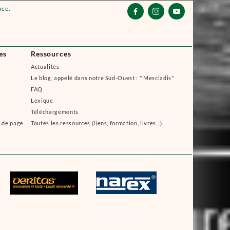
nce.



es
Ressources
Actualités
Le blog, appelé dans notre Sud-Ouest : " Mescladis"
FAQ
Lexique
Téléchargements
s de page
Toutes les ressources (liens, formation, livres...)