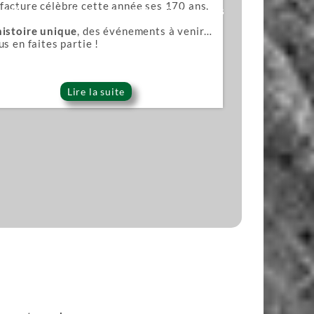
acture célèbre cette année ses 170 ans.
ana)
Lames pour scies japonaises
histoire unique
, des événements à venir…
us en faites partie !
Lire la suite