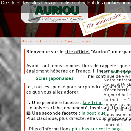
Ce site et des sites tiers qu'il utilise collectent des cookies p
Accueil
>
La boutique
> Scies Japonaises
Accueil
Bienvenue sur le
site officiel
"Auriou", un espac
Avant tout, nous sommes fiers de rappeler que c
également hébergé en France. Il incarne un savoi
Les scies jap
afin que l’artisanat traditionnel continue de viv
Scies japonaises
Notre entrepr
Nous diffusi
Ici, tout est pensé pour surprendre et séduire. C
d'ébénisterie
ce que vous allez adorer.
Aujourd'hui c
au tout. Le "
🔍
Une première facette
:
la vitrine
course aux pr
Un univers riche, documenté, inspirant. Un lieu 
à des prix "m
🛍️
Une seconde facette
:
la boutique
Nous avons ch
Plus classique, plus directe, elle vous propose no
Japon et fabr
concept !
ℹ️Plus d'informations
plus bas sur cette page
.