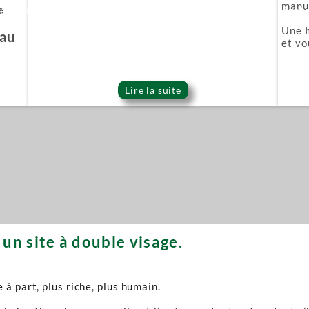
manuf
e
ie Or (Gold series)
Épée démoniaque (Onigat
Une
'au
et vo
Lire la suite
un site à double visage.
à part, plus riche, plus humain.