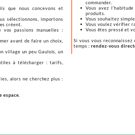
commander.
Vous avez l’habitude
tils que nous concevons et
produits.
Vous souhaitez simple
ous sélectionnons, importons
Vous voulez vérifier r
les créent.
Vous êtes pressé et vou
e vos passions manuelles :
Si vous vous reconnaissez d
mer avant de faire un choix,
temps :
rendez-vous direc
un village un peu Gaulois, un
iles à télécharger : tarifs,
ies, alors ne cherchez plus :
re espace
.