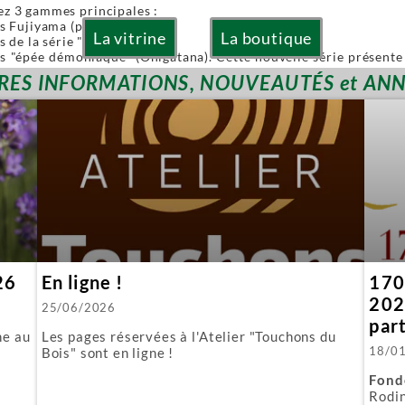
ez 3 gammes principales :
es Fujiyama (pliables)
La vitrine
La boutique
s de la série "Or" (Gold)
es "épée démoniaque" (Onigatana). Cette nouvelle série présente 
 à la main tout en conservant l'avantage d'une lame interchangea
RES INFORMATIONS, NOUVEAUTÉS et AN
ies sont à lames interchangeables.
posons aussi quelques produits spécifiques :
biki : l'équivalent japonais de nos scies à guichet.
 : parfaite pour araser les tenons.
ous fournissons aussi toutes les lames de rechange.
26
En ligne !
170 
202
25/06/2026
par
ne au
Les pages réservées à l'Atelier "Touchons du
18/0
Bois" sont en ligne !
Fond
Rodin