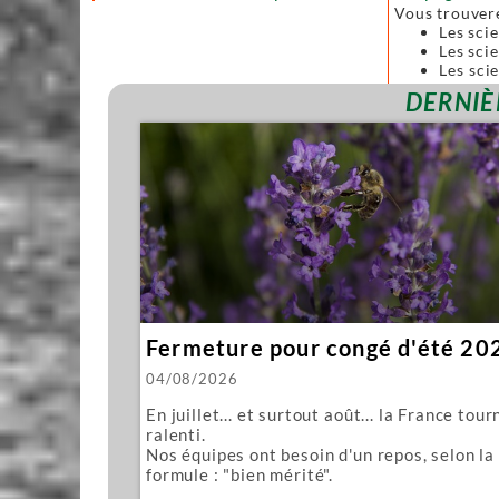
Vous trouver
Les sci
Les scie
Les sci
forgées
DERNIÈ
Toutes ces sc
Nous vous pro
Mawashi
Kughikii
Évidemment n
Fermeture pour congé d'été 20
04/08/2026
En juillet... et surtout août... la France tour
ralenti.
Nos équipes ont besoin d'un repos, selon la
formule : "bien mérité".