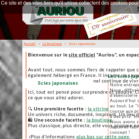
Ce site et des sites tiers qu'il utilise collectent des cookies p
Accueil
>
La boutique
> Scies Japonaises
Accueil
Bienvenue sur le
site officiel
"Auriou", un espac
Avant tout, nous sommes fiers de rappeler que c
également hébergé en France. Il incarne un savoi
Les scies jap
afin que l’artisanat traditionnel continue de viv
Scies japonaises
Notre entrepr
Nous diffusi
Ici, tout est pensé pour surprendre et séduire. C
d'ébénisterie
ce que vous allez adorer.
Aujourd'hui c
au tout. Le "
🔍
Une première facette
:
la vitrine
course aux pr
Un univers riche, documenté, inspirant. Un lieu 
à des prix "m
🛍️
Une seconde facette
:
la boutique
Nous avons ch
Plus classique, plus directe, elle vous propose no
Japon et fabr
concept !
ℹ️Plus d'informations
plus bas sur cette page
.