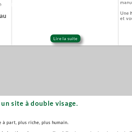
manuf
e
ie Or (Gold series)
Épée démoniaque (Onigat
Une
'au
et vo
Lire la suite
un site à double visage.
à part, plus riche, plus humain.