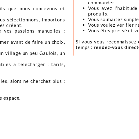
commander.
Vous avez l’habitude
tils que nous concevons et
produits.
Vous souhaitez simple
ous sélectionnons, importons
Vous voulez vérifier r
les créent.
Vous êtes pressé et vou
e vos passions manuelles :
Si vous vous reconnaissez d
mer avant de faire un choix,
temps :
rendez-vous direc
un village un peu Gaulois, un
iles à télécharger : tarifs,
ies, alors ne cherchez plus :
re espace
.