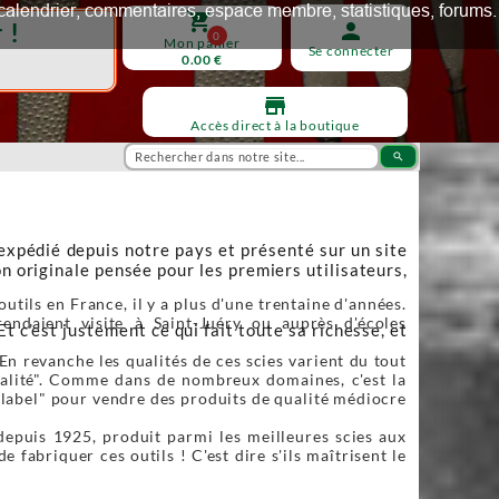
ux, calendrier, commentaires, espace membre, statistiques, forums.
shopping_cart
 !
person
0
Mon panier
Se connecter
0.00 €
store
Accès direct à la boutique
search
 expédié depuis notre pays et présenté sur un site
n originale pensée pour les premiers utilisateurs,
utils en France, il y a plus d'une trentaine d'années.
endaient visite à Saint-Juéry ou auprès d'écoles
Et c’est justement ce qui fait toute sa richesse, et
En revanche les qualités de ces scies varient du tout
qualité". Comme dans de nombreux domaines, c'est la
"label" pour vendre des produits de qualité médiocre
depuis 1925, produit parmi les meilleures scies aux
fabriquer ces outils ! C'est dire s'ils maîtrisent le