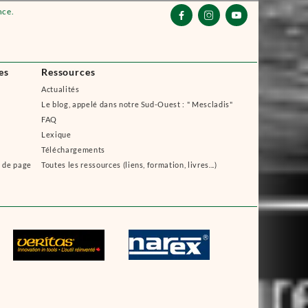
nce.



es
Ressources
Actualités
Le blog, appelé dans notre Sud-Ouest : " Mescladis"
FAQ
Lexique
Téléchargements
s de page
Toutes les ressources (liens, formation, livres...)