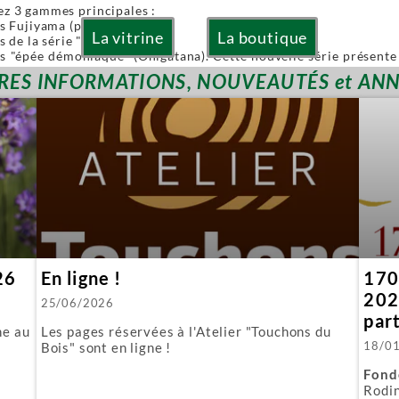
ez 3 gammes principales :
es Fujiyama (pliables)
La vitrine
La boutique
s de la série "Or" (Gold)
es "épée démoniaque" (Onigatana). Cette nouvelle série présente 
 à la main tout en conservant l'avantage d'une lame interchangea
RES INFORMATIONS, NOUVEAUTÉS et AN
ies sont à lames interchangeables.
posons aussi quelques produits spécifiques :
biki : l'équivalent japonais de nos scies à guichet.
 : parfaite pour araser les tenons.
ous fournissons aussi toutes les lames de rechange.
26
En ligne !
170 
202
25/06/2026
par
ne au
Les pages réservées à l'Atelier "Touchons du
18/0
Bois" sont en ligne !
Fond
Rodin