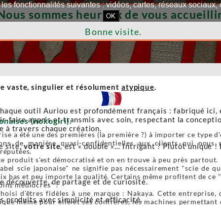
our les fonctionnalités suivantes : vidéos, cartes, réseaux socia
Nous sommes heureux de vous accueillir
OK
Bonne visite.
e vaste, singulier et résolument
atypique
.
haque outil Auriou est profondément français : fabriqué ici,
r-faire appris et transmis avec soin, respectant la conceptio
onaises (nokogiri).
re à travers chaque création.
ise a été une des premières (la première ?) à importer ce type d'o
ons de manière quasi-confidentielles aux clients qui nous r
e site,
votre site
, est « double »… Intrigant ? Plutôt unique ! 
 réputées.
e produit s'est démocratisé et on en trouve à peu près partout. 
label scie japonaise" ne signifie pas nécessairement "scie de 
ix bas et peu importe la qualité. Certains même profitent de ce 
de découverte, de partage et de curiosité.
oins médiocres" !
oisi d'êtres fidèles à une marque : Nakaya. Cette entreprise, 
s produits avec simplicité et efficacité.
ique même pour elle et ses confrères, les machines permettant de 