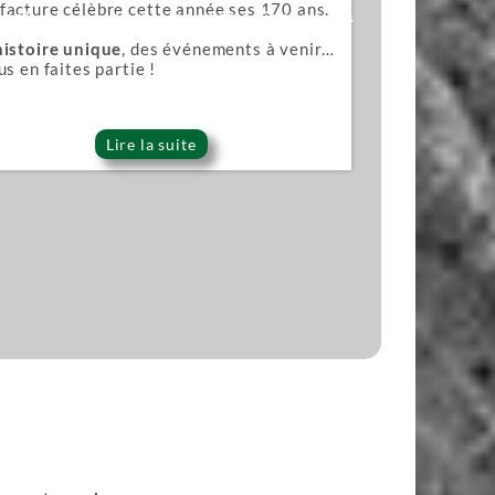
acture célèbre cette année ses 170 ans.
ana)
Lames pour scies japonaises
histoire unique
, des événements à venir…
us en faites partie !
Lire la suite