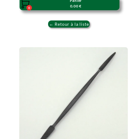
Panier

0.00 €
0
← Retour à la liste