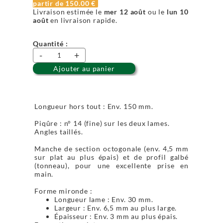
partir de
150.00 €
Livraison estimée le
mer 12 août
ou le
lun 10
août
en livraison rapide.
Quantité :
-
+
Ajouter au panier
Longueur hors tout : Env. 150 mm.
Piqûre : n° 14 (fine) sur les deux lames.
Angles taillés.
Manche de section octogonale (env. 4,5 mm
sur plat au plus épais) et de profil galbé
(tonneau), pour une excellente prise en
main.
Forme mironde :
Longueur lame : Env. 30 mm.
Largeur : Env. 6,5 mm au plus large.
Épaisseur : Env. 3 mm au plus épais.