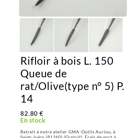
Rifloir à bois L. 150
Queue de
rat/Olive(type n° 5) P.
14
82.80 €
En stock
Retrait à notre atelier GMA-Outils Auriou, à
Saint-Juéry (81160) (Gratuit), Frais de port à