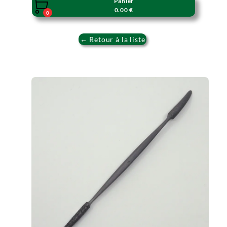
Panier

0.00 €
0
← Retour à la liste