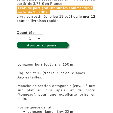
partir de
3.78 €
en France
Frais de port gratuits sur les commandes à
partir de
150.00 €
Livraison estimée le
jeu 13 août
ou le
mer 12
août
en livraison rapide.
Quantité :
-
+
Ajouter au panier
Longueur hors tout : Env. 150 mm.
Piqûre : n° 14 (fine) sur les deux lames.
Angles taillés.
Manche de section octogonale (env. 4,5 mm
sur plat au plus épais) et de profil
"tonneau", pour une excellente prise en
main.
Forme queue de rat :
Longueur lame : Env. 30 mm.