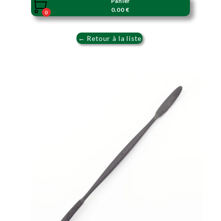
Panier

0.00 €
0
← Retour à la liste