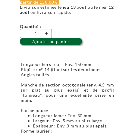
partir de
150.00 €
Livraison estimée le
jeu 13 août
ou le
mer 12
août
en livraison rapide.
Quantité :
-
+
Ajouter au panier
Longueur hors tout : Env. 150 mm.
Piqûre : n° 14 (fine) sur les deux lames.
Angles taillés.
Manche de section octogonale (env. 4,5 mm
sur plat au plus épais) et de profil
"tonneau", pour une excellente prise en
main.
Forme pouce :
Longueur lame : Env. 30 mm.
Largeur : Env. 5 mm au plus large.
Épaisseur : Env. 3 mm au plus épais.
Forme laurier :