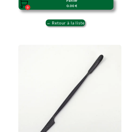
Panier

0.00 €
0
← Retour à la liste