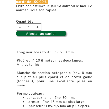
partir de
150.00 €
Livraison estimée le
jeu 13 août
ou le
mer 12
août
en livraison rapide.
Quantité :
-
+
Ajouter au panier
Longueur hors tout : Env. 250 mm.
Piqûre : n° 10 (fine) sur les deux lames.
Angles taillés.
Manche de section octogonale (env. 8 mm
sur plat au plus épais) et de profil galbé
(tonneau), pour une excellente prise en
main.
Forme couteau :
Longueur lame : Env. 80 mm.
Largeur : Env. 18 mm au plus large.
Épaisseur : Env. 4,5 mm au plus épais.