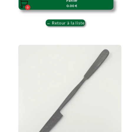
Panier

0.00 €
0
← Retour à la liste