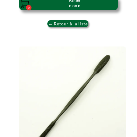
Panier

0.00 €
0
← Retour à la liste