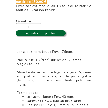
partir de
150.00 €
Livraison estimée le
jeu 13 août
ou le
mer 12
août
en livraison rapide.
Quantité :
-
+
Ajouter au panier
Longueur hors tout : Env. 175mm.
Piqûre : n° 13 (fine) sur les deux lames.
Angles taillés.
Manche de section octogonale (env. 5,5 mm
sur plat au plus épais) et de profil galbé
(tonneau), pour une excellente prise en
main.
Forme pouce :
Longueur lame : Env. 40 mm.
Largeur : Env. 6 mm au plus large.
Épaisseur : Env. 4,5 mm au plus épais.