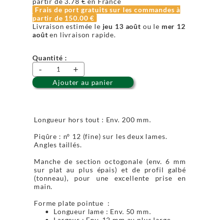
partir de
3.78 €
en France
Frais de port gratuits sur les commandes à
partir de
150.00 €
Livraison estimée le
jeu 13 août
ou le
mer 12
août
en livraison rapide.
Quantité :
-
+
Ajouter au panier
Longueur hors tout : Env. 200 mm.
Piqûre : n° 12 (fine) sur les deux lames.
Angles taillés.
Manche de section octogonale (env. 6 mm
sur plat au plus épais) et de profil galbé
(tonneau), pour une excellente prise en
main.
Forme plate pointue :
Longueur lame : Env. 50 mm.
Largeur : Env. 12 mm au plus large.