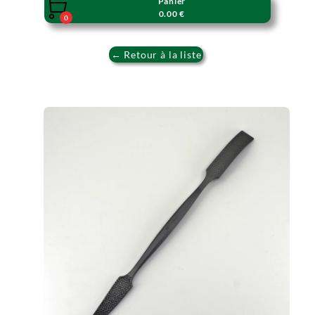
Panier

0.00 €
0
← Retour à la liste