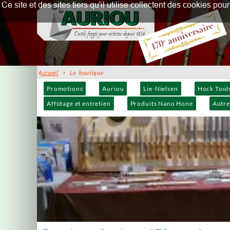
Ce site et des sites tiers qu'il utilise collectent des cookies p
Accueil
> La boutique
Promotions
Auriou
Lie-Nielsen
Hock Tool
Affûtage et entretien
Produits Nano Hone
Autre