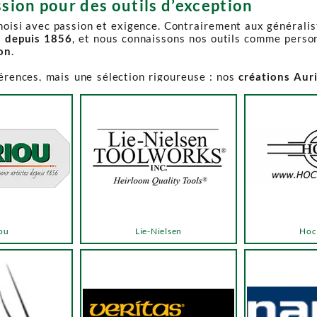
sion pour des outils d’exception
choisi avec passion et exigence. Contrairement aux générali
s depuis 1856
, et nous connaissons nos outils comme perso
ion
.
férences, mais une sélection rigoureuse : nos
créations Aur
e-Spruce Toolworks, Knew Concepts, Temple Tool,
reconnues p
t en permanence accessible et propose des produits à des p
.
ns activement à son réapprovisionnement. Les délais peuvent 
e notre catalogue. Pour affiner votre recherche, utilisez l
ou
Lie-Nielsen
Hoc