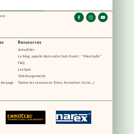
nce.



es
Ressources
Actualités
Le blog, appelé dans notre Sud-Ouest : " Mescladis"
FAQ
Lexique
Téléchargements
s de page
Toutes les ressources (liens, formation, livres...)