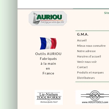
Sit
G.M.A.
Accueil
Mieux nous connaître
Notre adresse
Outils AURIOU
Horaires d'accueil
Fabriqués
Venir nous voir
à la main
Contact
en
Produits et marques
France
Distributeurs