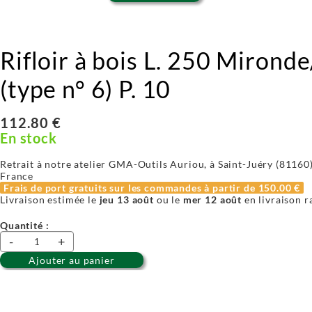
Rifloir à bois L. 250 Mirond
(type n° 6) P. 10
112.80 €
En stock
Retrait à notre atelier GMA-Outils Auriou, à Saint-Juéry (81160) 
France
Frais de port gratuits sur les commandes à partir de
150.00 €
Livraison estimée le
jeu 13 août
ou le
mer 12 août
en livraison r
Quantité :
-
+
Ajouter au panier