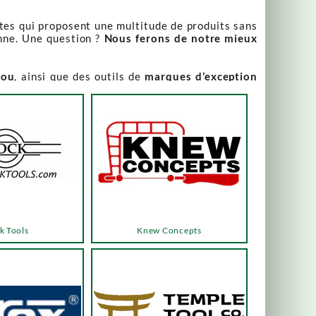
stes qui proposent une multitude de produits sans
nne. Une question ?
Nous ferons de notre mieux
iou
, ainsi que des outils de
marques d’exception
our leur qualité irréprochable
.
rix attractifs, toujours expliqués. Vous pouvez y
varier, alors n’hésitez pas à nous contacter pour
es menus ou les boutons dédiés, qui vous mèneront
k Tools
Knew Concepts