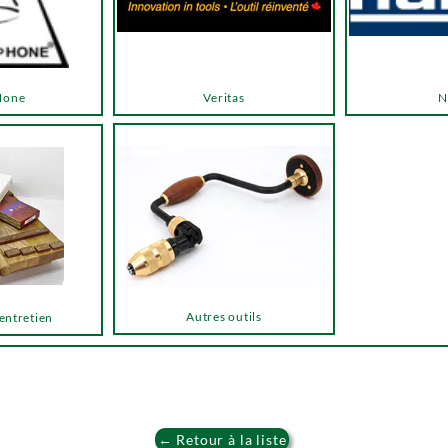
Hone
Veritas
N
Autres outils
 entretien
← Retour à la liste