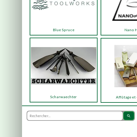
Blue Spruce
Nano 
Scharwaechter
Affûtage et
search