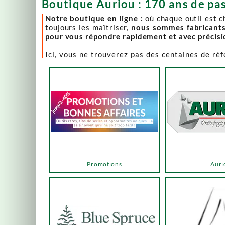
Boutique Auriou : 170 ans de pas
Notre boutique en ligne :
où chaque outil est 
toujours les maîtriser,
nous sommes fabricant
pour vous répondre rapidement et avec précis
Ici, vous ne trouverez pas des centaines de ré
comme Lie-Nielsen, Hock Tools, Nano Hone, Blu
Notre page "Promotions" (ou bonnes affaires) es
accéder via les menus ou les boutons ci-dessous
Un produit en rupture de stock ? Nous travaillo
en savoir plus.
En bas de cette page, découvrez l’intégralité d
vers des sélections adaptées à vos besoins.
Promotions
Auri